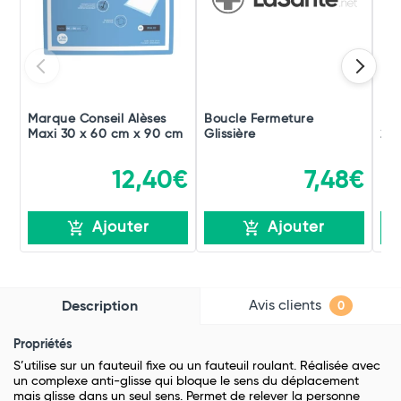
Marque Conseil Alèses
Boucle Fermeture
Har
Maxi 30 x 60 cm x 90 cm
Glissière
23,
12,40€
7,48€
Ajouter
Ajouter
Avis clients
Description
0
Propriétés
S’utilise sur un fauteuil fixe ou un fauteuil roulant. Réalisée avec
un complexe anti-glisse qui bloque le sens du déplacement
mais glisse dans un seul sens. Permet de relever la personne