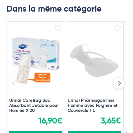
Dans la même catégorie
Urinal CareBag Sac
Urinal Pharmagammes
Uri
Absorbant Jetable pour
Homme avec Poignée et
L
Homme X 20
Couvercle 1 L
16,90€
3,65€