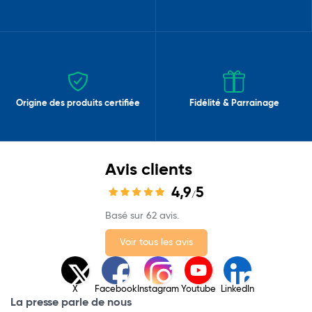
Origine des produits certifiée
Fidélité & Parrainage
Avis clients
4,9
5
/
Basé sur 62 avis.
Voir tous les avis
X
Facebook
Instagram
Youtube
LinkedIn
La presse parle de nous