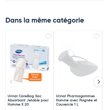
Dans la même catégorie
Urinal CareBag Sac
Urinal Pharmagammes
Uri
Absorbant Jetable pour
Homme avec Poignée et
L
Homme X 20
Couvercle 1 L