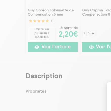
Guy Capron Talonnette de
Guy Capron Talo
Compensation 5 mm
Compensation 
(1)
à partir de
Existe en
2,20€
plusieurs
2
3
4
modèles
Voir l'article
Voir l'
Description
Propriétés