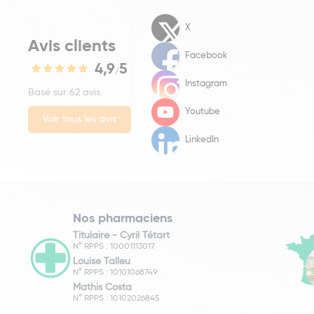
X
Avis clients
Facebook
4,9
5
/
Instagram
Basé sur 62 avis.
Youtube
Voir tous les avis
LinkedIn
Nos pharmaciens
Titulaire -
Cyril Tétart
N° RPPS : 10001113017
Louise Talleu
N° RPPS : 10101068749
Mathis Costa
N° RPPS : 10102026845