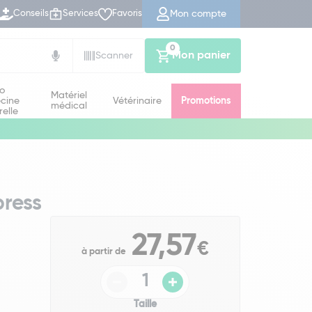
Mon compte
Conseils
Services
Favoris
0
Mon panier
Scanner
io
Matériel
cine
Vétérinaire
Promotions
médical
relle
press
27,57
€
à partir de
Taille