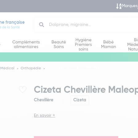
Marques
Search
ne française
e de la Santé
Hygiène
B
Compléments
Beauté
Bébé
e
Premiers
Méde
alimentaires
Soins
Maman
soins
Natu
 Médical
Orthopédie
Cizeta Chevillère Maleopress
Cizeta Chevillère Maleo
Chevillère
Cizeta
En savoir +