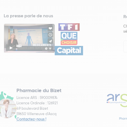
La presse parle de nous
R
Ch
sé
In
Ne
Pharmacie du Bizet
Licence ARS : 590009874
Licence Ordinale : 126921
49 boulevard Bizet
59650 Villeneuve d'Ascq
Pharm
Contactez-nous !