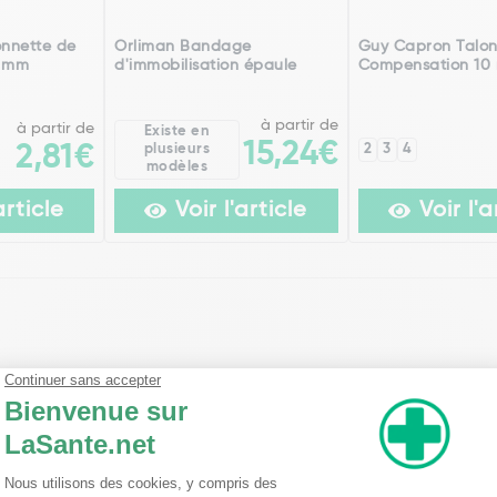
nnette de
Orliman Bandage
Guy Capron Talon
8 mm
d'immobilisation épaule
Compensation 10
à partir de
à partir de
Existe en
15,24€
2,81€
plusieurs
2
3
4
modèles
article
Voir l'article
Voir l'a