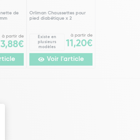
nette de
Orliman Chaussettes pour
 mm
pied diabétique x 2
à partir de
à partir de
Existe en
11,20€
3,88€
plusieurs
modèles
rticle
Voir l'article