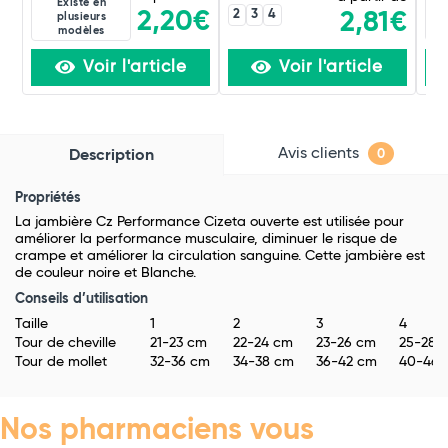
Existe en
2
3
4
2,20€
2,81€
plusieurs
modèles
Voir l'article
Voir l'article
Avis clients
Description
0
Propriétés
La jambière Cz Performance Cizeta ouverte est utilisée pour
améliorer la performance musculaire, diminuer le risque de
crampe et améliorer la circulation sanguine. Cette jambière est
de couleur noire et Blanche.
Conseils d’utilisation
Taille
1
2
3
4
Tour de cheville
21-23 cm
22-24 cm
23-26 cm
25-28c
Tour de mollet
32-36 cm
34-38 cm
36-42 cm
40-46 
Nos pharmaciens vous