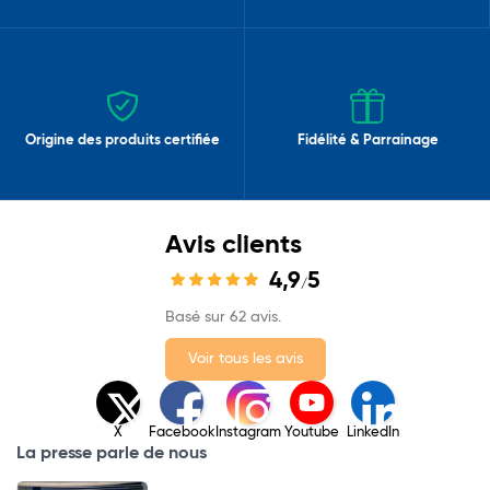
Origine des produits certifiée
Fidélité & Parrainage
Avis clients
4,9
5
/
Basé sur 62 avis.
Voir tous les avis
X
Facebook
Instagram
Youtube
LinkedIn
La presse parle de nous