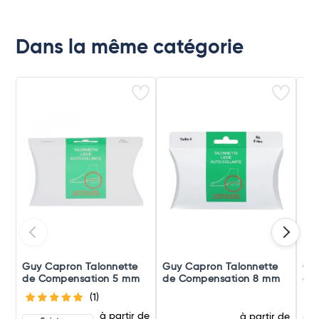
Dans la même catégorie
Guy Capron Talonnette
Guy Capron Talonnette
Or
de Compensation 5 mm
de Compensation 8 mm
d'i
(1)
à partir de
à partir de