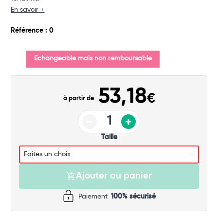
En savoir +
Commander
Référence : 0
Echangeable mais non remboursable
53,18
€
à partir de
Taille
Ajouter au panier
Paiement
100% sécurisé