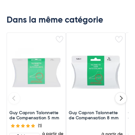
Dans la même catégorie
Guy Capron Talonnette
Guy Capron Talonnette
Or
de Compensation 5 mm
de Compensation 8 mm
d'i
(1)
à partir de
à partir de