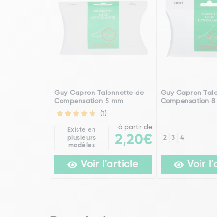
Guy Capron Talonnette de
Guy Capron Talo
Compensation 5 mm
Compensation 
(1)
à partir de
Existe en
2,20€
plusieurs
2
3
4
modèles
Voir l'article
Voir l'