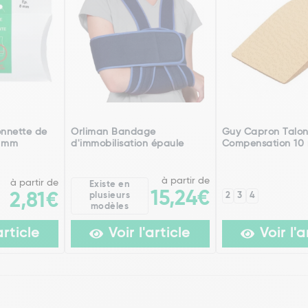
nnette de
Orliman Bandage
Guy Capron Talon
8 mm
d'immobilisation épaule
Compensation 10
à partir de
à partir de
Existe en
15,24€
2,81€
plusieurs
2
3
4
modèles
article
Voir l'article
Voir l'a