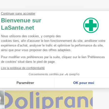
sistant et respirant. Ce tissu offre une contention forte et confère un effet 
nnel de santé (pharmacien, orthopédiste, kinésithérapeute…). Consulter imm
ctions inhabituelles. Ne pas porter le produit directement en contact avec
duit. Il est fortement déconseillé de réutiliser ce produit pour un autre pat
nseillent