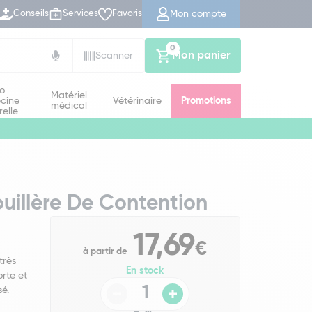
Mon compte
Conseils
Services
Favoris
0
Mon panier
Scanner
io
Matériel
cine
Vétérinaire
Promotions
médical
relle
uillère De Contention
17,69
€
à partir de
très
En stock
orte et
sé.