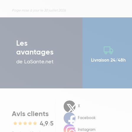
Page mise à jour le 30 juillet 2026
Les
avantages
Livraison 24/48h
de LaSante.net
X
Avis clients
Facebook
4,9
5
/
Instagram