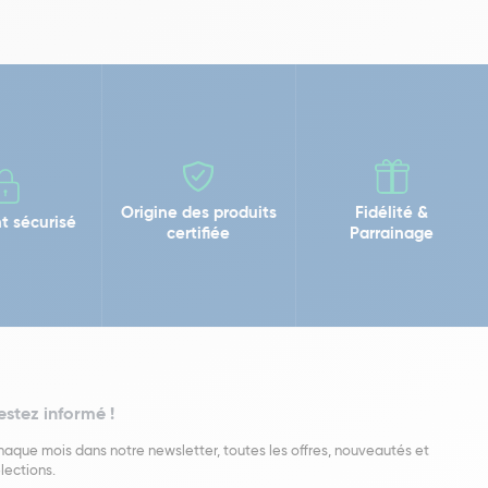
Origine des produits
Fidélité &
t sécurisé
certifiée
Parrainage
estez informé !
aque mois dans notre newsletter, toutes les offres, nouveautés et
lections.