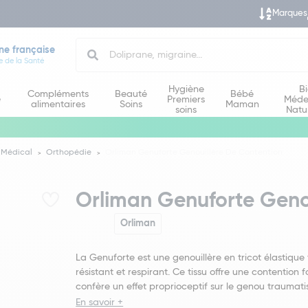
Marques
Search
ne française
e de la Santé
Hygiène
B
Compléments
Beauté
Bébé
e
Premiers
Méde
alimentaires
Soins
Maman
soins
Natu
 Médical
Orthopédie
Orliman Genuforte Genouillère De Contention
Orliman Genuforte Geno
Orliman
La Genuforte est une genouillère en tricot élastique 
résistant et respirant. Ce tissu offre une contention f
confère un effet proprioceptif sur le genou traumati
En savoir +