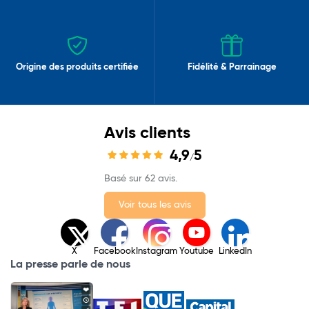
Origine des produits certifiée
Fidélité & Parrainage
Avis clients
4,9
5
/
Basé sur 62 avis.
Voir tous les avis
X
Facebook
Instagram
Youtube
LinkedIn
La presse parle de nous