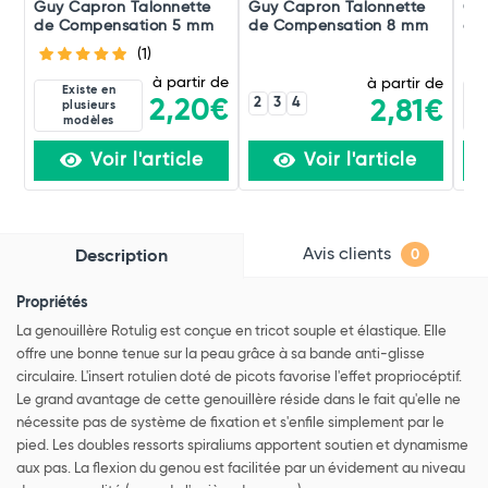
Guy Capron Talonnette
Guy Capron Talonnette
Or
de Compensation 5 mm
de Compensation 8 mm
d'i
(1)
à partir de
à partir de
Existe en
2
3
4
2,20€
2,81€
plusieurs
modèles
Voir l'article
Voir l'article
Avis clients
Description
0
Propriétés
La genouillère Rotulig est conçue en tricot souple et élastique. Elle
offre une bonne tenue sur la peau grâce à sa bande anti-glisse
circulaire. L'insert rotulien doté de picots favorise l'effet propriocéptif.
Le grand avantage de cette genouillère réside dans le fait qu'elle ne
nécessite pas de système de fixation et s'enfile simplement par le
pied. Les doubles ressorts spiraliums apportent soutien et dynamisme
aux pas. La flexion du genou est facilitée par un évidement au niveau