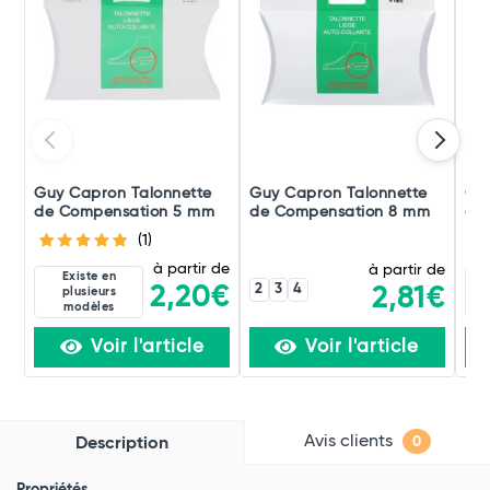
Guy Capron Talonnette
Guy Capron Talonnette
Or
de Compensation 5 mm
de Compensation 8 mm
d'i
(1)
à partir de
à partir de
Existe en
2
3
4
2,20€
2,81€
plusieurs
modèles
Voir l'article
Voir l'article
Avis clients
Description
0
Propriétés