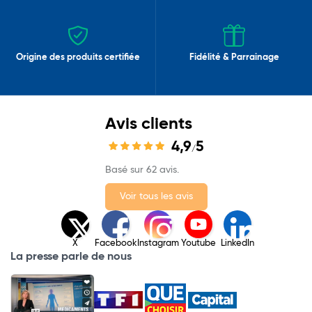
Origine des produits certifiée
Fidélité & Parrainage
Avis clients
4,9
5
/
Basé sur 62 avis.
Voir tous les avis
X
Facebook
Instagram
Youtube
LinkedIn
La presse parle de nous