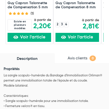
Guy Capron Talonnette
Guy Capron Talonnette
Or
de Compensation 5 mm
de Compensation 8 mm
d'i
(1)
à partir de
à partir de
Existe en
2
3
4
2,20€
2,81€
plusieurs
modèles
Voir l'article
Voir l'article
Avis clients
Description
0
Propriétés
La sangle scapulo-humérale du Bandage d'Immobilisation Orliman®
permet une immobilisation totale de l'épaule et du coude.
Modèle bilatéral.
Caractéristiques:
• Sangle scapulo-humérale pour une immobilisation totale.
• Fermeture velcro® en tissu.