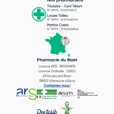
Nos pharmaciens
Titulaire -
Cyril Tétart
N° RPPS : 10001113017
Louise Talleu
N° RPPS : 10101068749
Mathis Costa
N° RPPS : 10102026845
Pharmacie du Bizet
Licence ARS : 590009874
Licence Ordinale : 126921
49 boulevard Bizet
59650 Villeneuve d'Ascq
Contactez-nous !