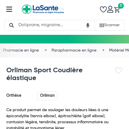
0
Search
Scanner
Pharmacie en ligne
Parapharmacie en ligne
Matériel 
Orliman Sport Coudière
élastique
Orthèse
Orliman
Ce produit permet de soulager les douleurs liées à une
épicondylite (tennis elbow), épitrochléite (golf elbow),
contusion légère, tendinite, processus inflammatoire ou
Total
instabilité et traumatisme léger.