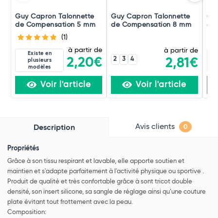
Guy Capron Talonnette
Guy Capron Talonnette
Or
de Compensation 5 mm
de Compensation 8 mm
d'i
(1)
à partir de
à partir de
Existe en
2
3
4
2,20€
2,81€
plusieurs
modèles
Voir l'article
Voir l'article
Avis clients
Description
0
Propriétés
Grâce à son tissu respirant et lavable, elle apporte soutien et
maintien et s'adapte parfaitement à l'activité physique ou sportive .
Produit de qualité et très confortable grâce à sont tricot double
densité, son insert silicone, sa sangle de réglage ainsi qu’une couture
plate évitant tout frottement avec la peau.
Composition: