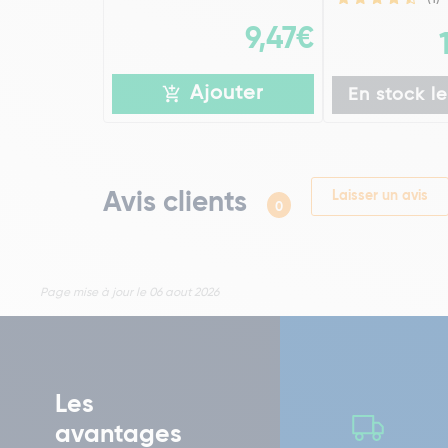
9,47€
Ajouter
En stock le
Avis clients
Laisser un avis
0
Page mise à jour le 06 aout 2026
Les
avantages