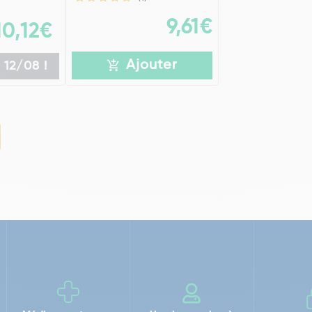
9,61€
10,12€
Ajouter
 12/08 !