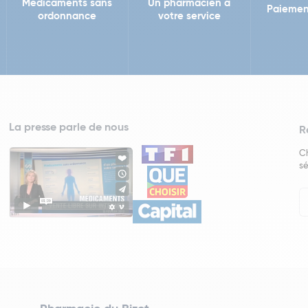
Médicaments sans
Un pharmacien à
Paiemen
ordonnance
votre service
La presse parle de nous
R
Ch
sé
In
Ne