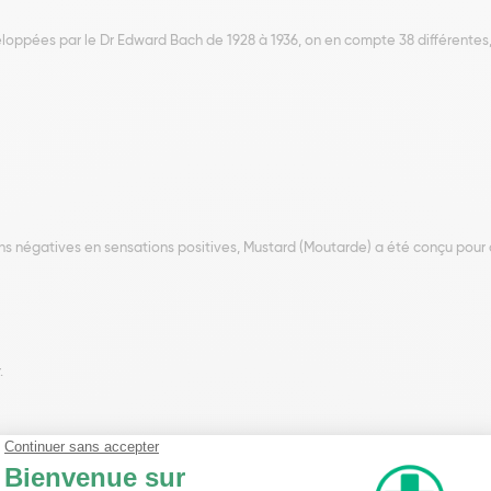
éveloppées par le Dr Edward Bach de 1928 à 1936, on en compte 38 différentes
s négatives en sensations positives, Mustard (Moutarde) a été conçu pour ce
.
pie, macérat Aqueux BIO de Moutarde.