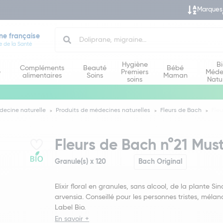
Marques
Search
ne française
e de la Santé
Hygiène
B
Compléments
Beauté
Bébé
e
Premiers
Méde
alimentaires
Soins
Maman
soins
Natu
decine naturelle
Produits de médecines naturelles
Fleurs de Bach
Fleu
Fleurs de Bach n°21 Mus
Granule(s) x 120
Bach Original
Elixir floral en granules, sans alcool, de la plante Sin
arvensia. Conseillé pour les personnes tristes, mélan
Label Bio.
En savoir +