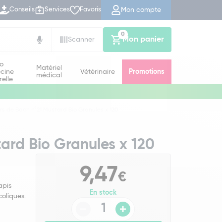
Mon compte
Conseils
Services
Favoris
0
Mon panier
Scanner
io
Matériel
cine
Vétérinaire
Promotions
médical
relle
rs de Bach n°21 Mustard Bio Granules x 120
tard Bio Granules x 120
9,47
€
apis
En stock
coliques.