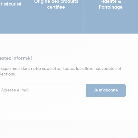
Origine des produits
Fidélité &
t sécurisé
certifiée
Parrainage
estez informé !
aque mois dans notre newsletter, toutes les offres, nouveautés et
lections.
put
wsletter