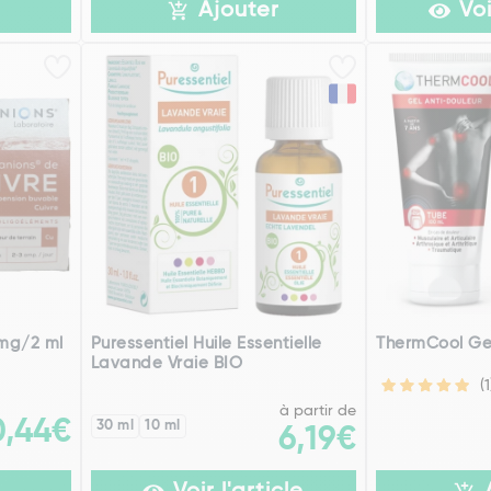
Ajouter
Voi
 mg/2 ml
Puressentiel Huile Essentielle
ThermCool Gel
Lavande Vraie BIO
(1
à partir de
0,44€
30 ml
10 ml
6,19€