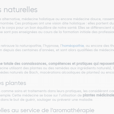
 naturelles
 alternative, médecine holistique ou encore médecine douce, rasse
ontrée. Ces pratiques ont une vision dite holistique : elles partent d
ue le corps pour un bon équilibre de notre santé. Elles se différencien
 sont pas enseignées au cours de la formation initiale des professio
retrouve la naturopathie, l’hypnose, l’
homéopathie
, ou encore des t
on depuis des centaines d’années, et sont alors qualifiées de médecine
me totale des connaissances, compétences et pratiques qui reposent 
cine utilisant des plantes ou des remèdes aux ingrédients naturels), l
 (remèdes naturels de Bach, macérations alcooliques de plantes) ou enc
es plantes
 comme soins et traitements dans leurs pratiques, les considérant com
xemple. Cette médecine se base sur l’utilisation de
plantes médicinal
s, dans le but de guérir, soulager ou prévenir une maladie.
elles au service de l’aromathérapie