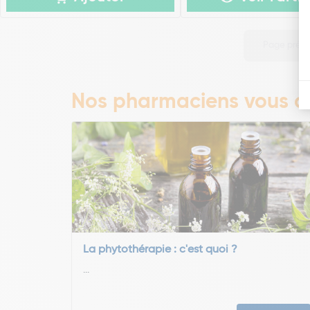
Page préc
Nos pharmaciens vous co
La phytothérapie : c'est quoi ?
...