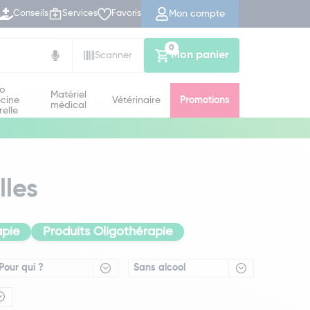
Mon compte
Conseils
Services
Favoris
0
Mon panier
Scanner
io
Matériel
cine
Vétérinaire
Promotions
médical
relle
lles
apie
Produits Oligothérapie
Pour qui ?
Sans alcool