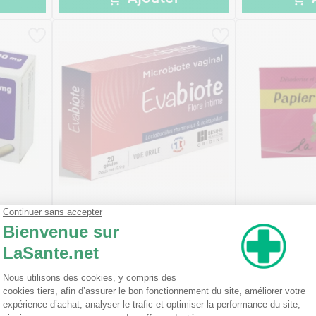
 Gélules
EvaBiote MicroBiote Vaginal
Papier d'Armé
Flore Intime Gélules x 20
(2)
à partir de
12,59€
3,99€
le
Ajouter