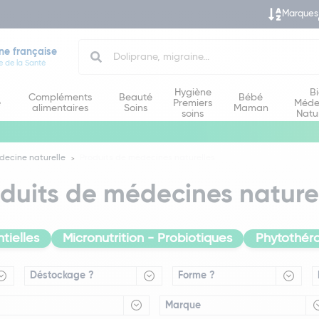
Marques
Search
ne française
e de la Santé
Hygiène
B
Compléments
Beauté
Bébé
e
Premiers
Méde
alimentaires
Soins
Maman
soins
Natu
decine naturelle
Produits de médecines naturelles
duits de médecines nature
tielles
Micronutrition - Probiotiques
Phytothér
Déstockage ?
Forme ?
Marque