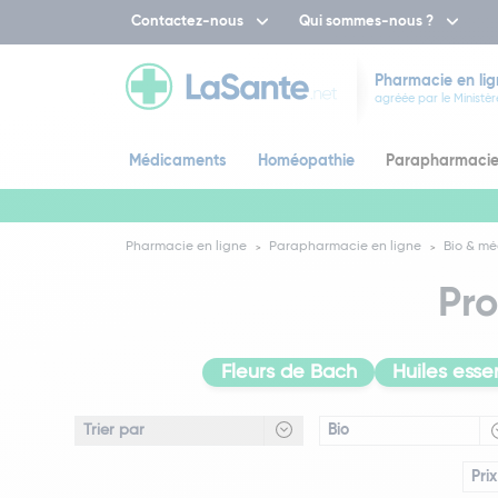
Contactez-nous
Qui sommes-nous ?
Pharmacie en lig
agréée par le Ministèr
Médicaments
Homéopathie
Parapharmaci
Pharmacie en ligne
Parapharmacie en ligne
Bio & mé
Pro
Fleurs de Bach
Huiles essen
Bio
Prix