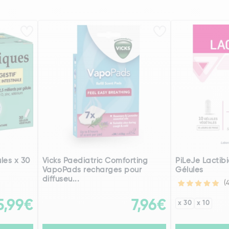
les x 30
Vicks Paediatric Comforting
PiLeJe Lactib
VapoPads recharges pour
Gélules
diffuseu...
(
5,99€
7,96€
x 30
x 10