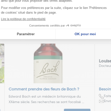
édente
Pa
1
2
3
4
5
6
7
nseillent
Louis
Docteu
Comment prendre des fleurs de Bach ?
Besoin
Fait
Edward Bach est un médecin britannique du
Envo
XXème siècle. Ses recherches se sont focalisé ...