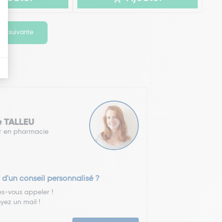
ge suivante
e TALLEU
r en pharmacie
 d'un conseil personnalisé ?
es-vous appeler !
yez un mail !