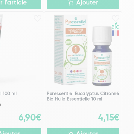
r l'article
Ajouter
 100 ml
Puressentiel Eucalyptus Citronné
Bio Huile Essentielle 10 ml
)
6,90€
4,15€