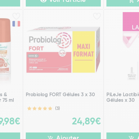
Voir l'article
ns &
Probiolog FORT Gélules 3 x 30
PiLeJe Lactib
r 75 ml
Gélules x 30
(3)
9,98€
24,89€
Ajouter