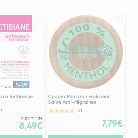
iane Référence
Cooper Macaron Fraîcheur
Salva Anti-Migraines
4)
(7)
à partir de
7,79€
8,49€