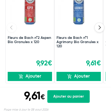
Fleurs de Bach n°2 Aspen
Fleurs de Bach n°1
Fle
Bio Granules x 120
Agrimony Bio Granules x
Gen
120
120
9,92€
9,61€
Ajouter
Ajouter
9,61
€
Ajouter au panier
Page mise à jour le 08 aout 2026