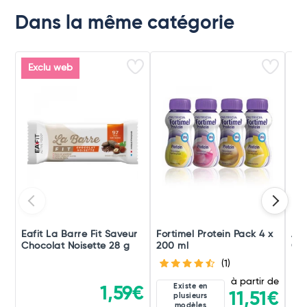
Dans la même catégorie
Exclu web
Eafit La Barre Fit Saveur
Fortimel Protein Pack 4 x
Apu
Chocolat Noisette 28 g
200 ml
Cr
(1)
à partir de
Existe en
1,59€
11,51€
plusieurs
modèles