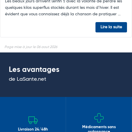
Les beaux jours arrivent (enfin !) avec la volonté de perdre les
quelques kilos superflus stockés durant les mois d’hiver. Il est
évident que vous connaissez déjà la chanson de pratiquer ...
Lire la suite
Page mise à jour le 06 aout 2026
Les avantages
de LaSante.net
Médicaments sans
Livraison 24/48h
ordonnance