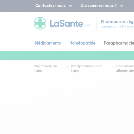
Contactez-nous
Qui sommes-nous ?
Pharmacie en lig
agréée par le Ministèr
Médicaments
Homéopathie
Parapharmaci
Pharmacie en
Parapharmacie en
Compléme
ligne
ligne
alimentair