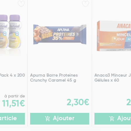
 Pack 4 x 200
Apurna Barre Proteines
Anaca3 Minceur J
Crunchy Caramel 45 g
Gélules x 60
à partir de
2,30€
2
11,51€
article
Ajouter
Ajou