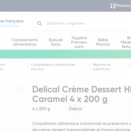
Marques
Search
ne française
e de la Santé
Hygiène
B
Compléments
Beauté
Bébé
e
Premiers
Méde
alimentaires
Soins
Maman
soins
Natu
nts
Compléments alimentaires
Régimes et
es
minceur
substituts
Delical Crème Dessert 
Caramel 4 x 200 g
4 x 200 g
Delical
Complément alimentaire nutritionnel se présentant 
de crème dessert hyperprotéinée et hypercalorique,