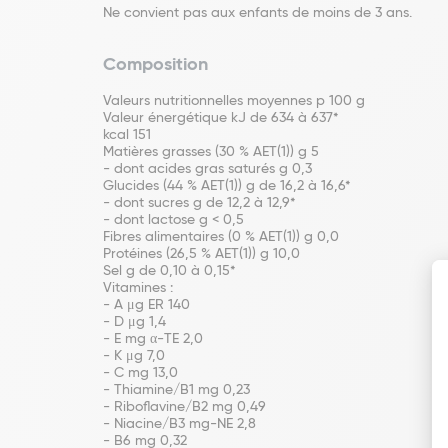
Ne convient pas aux enfants de moins de 3 ans.
Composition
Valeurs nutritionnelles moyennes p 100 g
Valeur énergétique kJ de 634 à 637*
kcal 151
Matières grasses (30 % AET(1)) g 5
- dont acides gras saturés g 0,3
Glucides (44 % AET(1)) g de 16,2 à 16,6*
- dont sucres g de 12,2 à 12,9*
- dont lactose g < 0,5
Fibres alimentaires (0 % AET(1)) g 0,0
Protéines (26,5 % AET(1)) g 10,0
Sel g de 0,10 à 0,15*
Vitamines :
- A μg ER 140
- D μg 1,4
- E mg α-TE 2,0
- K μg 7,0
- C mg 13,0
- Thiamine/B1 mg 0,23
- Riboflavine/B2 mg 0,49
- Niacine/B3 mg-NE 2,8
- B6 mg 0,32