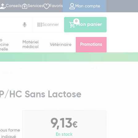
Mon compte
Conseils
Services
Favoris
0
Mon panier
Scanner
io
Matériel
cine
Vétérinaire
Promotions
médical
relle
Delical Crème Dessert HP/HC Sans Lactose Caramel 4 x
200 g
HP/HC Sans Lactose
9,13
€
sous forme
En stock
 indiqué