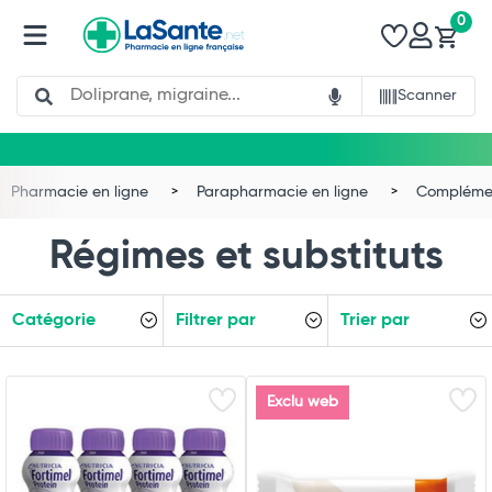
0
Search
Scanner
Pharmacie en ligne
Parapharmacie en ligne
Complémen
Régimes et substituts
Catégorie
Filtrer par
Trier par
Exclu web