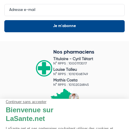
Input
Newsletter
Nos pharmaciens
Titulaire -
Cyril Tétart
N° RPPS : 10001113017
Louise Talleu
N° RPPS : 10101068749
Mathis Costa
N° RPPS : 10102026845
Pharmacie du Bizet
Licence ARS : 590009874