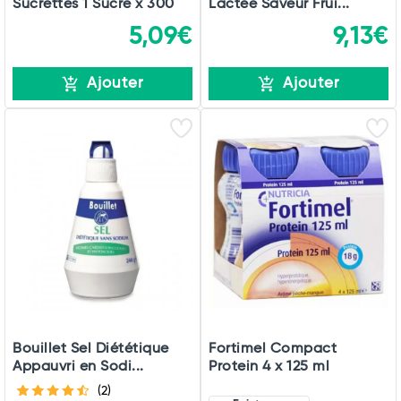
Sucrettes 1 Sucre x 300
Lactée Saveur Frui...
5,09€
9,13€
Ajouter
Ajouter
Bouillet Sel Diététique
Fortimel Compact
Appauvri en Sodi...
Protein 4 x 125 ml
(2)