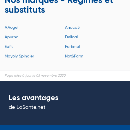
Nos marques - Régimes et
substituts
A.Vogel
Anaca3
Apurna
Delical
Eafit
Fortimel
Mayoly Spindler
Nat&Form
Page mise à jour le 05 novembre 2020
Les avantages
de LaSante.net