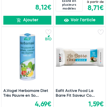
Existe en
à partir de
plusieurs
8,12€
8,71€
modèles
Ajouter
Voir l'article
A.Vogel Herbamare Diet
Eafit Active Food La
Très Pauvre en So...
Barre Fit Saveur Co...
4,69€
1,59€