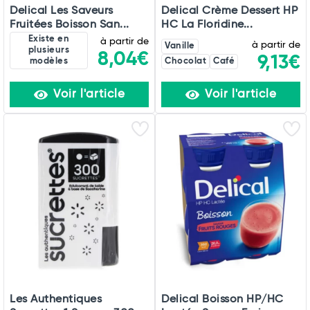
Delical Les Saveurs
Delical Crème Dessert HP
Fruitées Boisson San...
HC La Floridine...
Existe en
à partir de
à partir de
Vanille
plusieurs
8,04€
9,13€
modèles
Chocolat
Café
Voir l'article
Voir l'article
Les Authentiques
Delical Boisson HP/HC