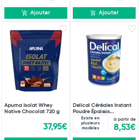
Ajouter
Ajouter
Apurna Isolat Whey
Delical Céréales Instant
Native Chocolat 720 g
Poudre Épaissis...
Existe en
à partir de
plusieurs
37,95€
8,53€
modèles