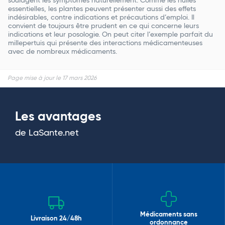
soulagent les symptômes naturellement. Comme les huiles
essentielles, les plantes peuvent présenter aussi des effets
indésirables, contre indications et précautions d’emploi. Il
convient de toujours être prudent en ce qui concerne leurs
indications et leur posologie. On peut citer l’exemple parfait du
millepertuis qui présente des interactions médicamenteuses
avec de nombreux médicaments.
Page mise à jour le 17 mars 2026
Les avantages
de LaSante.net
Médicaments sans
Livraison 24/48h
ordonnance