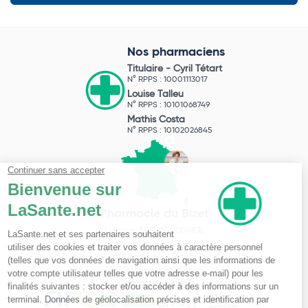
Nos pharmaciens
Titulaire -
Cyril Tétart
N° RPPS : 10001113017
Louise Talleu
N° RPPS : 10101068749
Mathis Costa
N° RPPS : 10102026845
Pharmacie du Bizet
Licence ARS : 590009874
Licence Ordinale : 126921
49 boulevard Bizet
59650 Villeneuve d'Ascq
Contactez-nous !