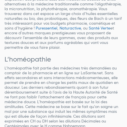
alternatives à la médecine traditionnelle comme l’oligothérapie,
la micronutrition, la phytothérapie, aromathérapie. Vous
trouverez dans cet espace un large choix d’huiles essentielles
naturelles ou bio, des probiotiques, des fleurs de Bach à un tarif
très intéressant pour vos budgets pharmacie, cosmétique et
soins d’hygiène !
Puressentiel
,
Naturactive
, ou
Santé Verte
et
encore d’autres marques prestigieuses vous proposent de
découvrir l’ensemble de leurs gammes, avec des produits aux
textures douces et aux parfums agréables qui vont vous
permettre de vous faire plaisir.
L’homéopathie
L’homéopathie fait partie des médecines très demandées au
comptoir de la pharmacie et en ligne sur LaSante.net. Sans
effets secondaires et sans interactions médicamenteuses, elle
permet de prendre en charge les petits maux de quotidien en
douceur. Les derniers rebondissements quant à son futur
déremboursement suite à l’avis de la Haute Autorité de Santé
ne font pas faiblir l’attachement de français pour cette
médecine douce. L’homéopathie est basée sur la loi des
similitudes. Cette médecine se base sur le fait qu’on soigne un
mal par une substance qui induit les mêmes symptômes mais
qui est diluée de façon infinitésimale. Ces dilutions sont
exprimées en CH ou DH selon les dilutions Décimales ou
Centésimales avec le H comme Hahnemann.