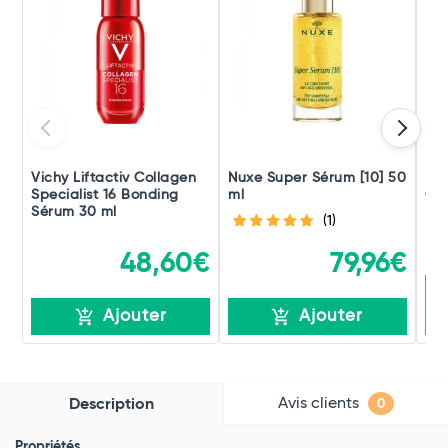
Vichy Liftactiv Collagen
Nuxe Super Sérum [10] 50
Fil
Specialist 16 Bonding
ml
Cof
Sérum 30 ml
(1)
48,60€
79,96€
R
Ajouter
Ajouter
Avis clients
Description
0
Propriétés