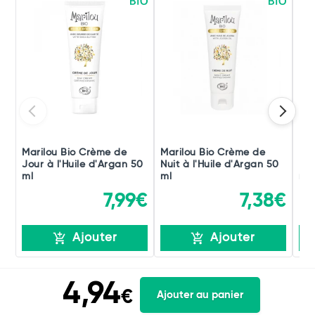
Marilou Bio Crème de
Marilou Bio Crème de
Mar
Jour à l'Huile d'Argan 50
Nuit à l'Huile d'Argan 50
Ecl
ml
ml
ml
7,99€
7,38€
Ajouter
Ajouter
4,94
€
Ajouter au panier