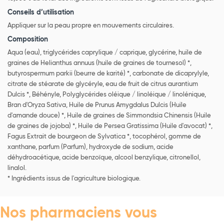
Conseils d’utilisation
Appliquer sur la peau propre en mouvements circulaires.
Composition
Aqua (eau), triglycérides caprylique / caprique, glycérine, huile de
graines de Helianthus annuus (huile de graines de tournesol) *,
butyrospermum parkii (beurre de karité) *, carbonate de dicaprylyle,
citrate de stéarate de glycéryle, eau de fruit de citrus aurantium
Dulcis *, Béhényle, Polyglycérides oléique / linoléique / linolénique,
Bran d'Oryza Sativa, Huile de Prunus Amygdalus Dulcis (Huile
d'amande douce) *, Huile de graines de Simmondsia Chinensis (Huile
de graines de jojoba) *, Huile de Persea Gratissima (Huile d'avocat) *,
Fagus Extrait de bourgeon de Sylvatica *, tocophérol, gomme de
xanthane, parfum (Parfum), hydroxyde de sodium, acide
déhydroacétique, acide benzoïque, alcool benzylique, citronellol,
linalol.
* Ingrédients issus de l'agriculture biologique.
Nos pharmaciens vous