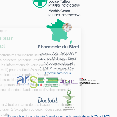
Louise Talleu
N° RPPS : 10101068749
Mathis Costa
N° RPPS : 10102026845
Pharmacie du Bizet
Licence ARS : 590009874
Licence Ordinale : 126921
49 boulevard Bizet
59650 Villeneuve d'Ascq
Contactez-nous !
Pharmacie en ligne autorisée à vendre des médicaments depuis le 17 avril 2013