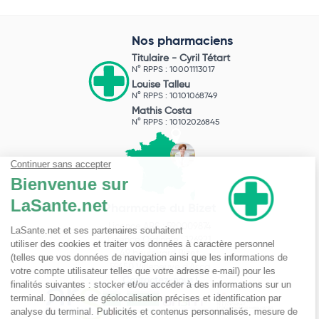
Nos pharmaciens
Titulaire -
Cyril Tétart
N° RPPS : 10001113017
Louise Talleu
N° RPPS : 10101068749
Mathis Costa
N° RPPS : 10102026845
Pharmacie du Bizet
Licence ARS : 590009874
Licence Ordinale : 126921
49 boulevard Bizet
59650 Villeneuve d'Ascq
Contactez-nous !