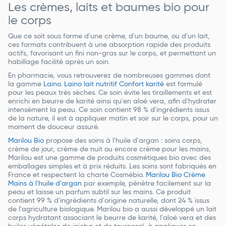
Les crèmes, laits et baumes bio pour
le corps
Que ce soit sous forme d'une crème, d'un baume, ou d'un lait,
ces formats contribuent à une absorption rapide des produits
actifs, favorisant un fini non-gras sur le corps, et permettant un
habillage facilité après un soin.
En pharmacie, vous retrouverez de nombreuses gammes dont
la gamme
Laino
.
Laino lait nutritif Confort karité
est formulé
pour les peaux très sèches. Ce soin évite les tiraillements et est
enrichi en beurre de karité ainsi qu'en aloé vera, afin d'hydrater
intensément la peau. Ce soin contient 98 % d'ingrédients issus
de la nature, il est à appliquer matin et soir sur le corps, pour un
moment de douceur assuré.
Marilou Bio
propose des soins à l'huile d'argan : soins corps,
crème de jour, crème de nuit ou encore crème pour les mains,
Marilou est une gamme de produits cosmétiques bio avec des
emballages simples et à prix réduits. Les soins sont fabriqués en
France et respectent la charte Cosmébio.
Marilou Bio Crème
Mains à l'huile d'argan
par exemple, pénètre facilement sur la
peau et laisse un parfum subtil sur les mains. Ce produit
contient 99 % d'ingrédients d'origine naturelle, dont 24 % issus
de l'agriculture biologique. Marilou bio a aussi développé un lait
corps hydratant associant le beurre de karité, l'aloé vera et des