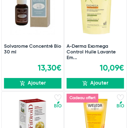
Solvarome Concentré Bio
A-Derma Exomega
30 ml
Control Huile Lavante
Em...
13,30€
10,09€
Ajouter
Ajouter
Cadeau offert