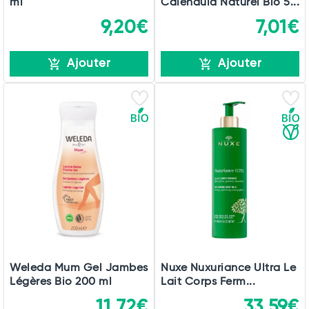
ml
Calendula Naturel Bio 5...
9,20€
7,01€
Ajouter
Ajouter
Weleda Mum Gel Jambes
Nuxe Nuxuriance Ultra Le
Légères Bio 200 ml
Lait Corps Ferm...
11,72€
33,59€