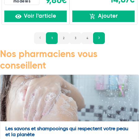
9,86€
modèles
Voir l'article
Ajouter
1
2
3
4
Nos pharmaciens vous
conseillent
Les savons et shampooings qui respectent votre peau
et la planète