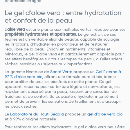
pharmacie en ligne !
Le gel d’aloe vera : entre hydratation
et confort de la peau
L'
aloe vera
est une plante aux multiples vertus, réputée pour ses
propriétés hydratantes et apaisantes
. Le gel extrait de ses
feuilles est un véritable élixir de beauté, capable de soulager
les irritations, d'hydrater en profondeur et de restaurer
l'équilibre de la peau. Enrichi en nutriments, vitamines et
minéraux, le gel d'aloe vera est particulièrement apprécié pour
ses effets bénéfiques sur tous les types de peau, qu'elles soient
sèches, sensibles ou sujettes aux imperfections.
La gamme Nectaloe de
Santé Verte
propose un
Gel Externe à
97 % d'aloe vera bio
, offrant une formule pure et bio, idéale
pour profiter de tous les bienfaits de cette plante. Ce gel
apaisant, reconnu pour sa texture légère et non-collante, est
rapidement absorbé par la peau, laissant une sensation de
fraîcheur et de confort. Sa capacité à hydrater intensément
permet de prévenir les sensations de tiraillement et d'assouplir
les peaux sèches.
Le
Laboratoire du Haut-Ségala
propose un
gel d’aloe vera bio
et à 99% d’origine naturelle.
Pour renforcer ses effets hydratants, le gel d'aloe vera peut être