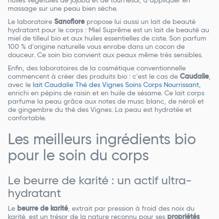
huiles végétales de jojoba et de tournesol, à appliquer en
massage sur une peau bien sèche.
Le laboratoire
Sanoflore
propose lui aussi un lait de beauté
hydratant pour le corps : Miel Suprême est un lait de beauté au
miel de tilleul bio et aux huiles essentielles de ciste. Son parfum
100 % d'origine naturelle vous enrobe dans un cocon de
douceur. Ce soin bio convient aux peaux même très sensibles.
Enfin, des laboratoires de la cosmétique conventionnelle
commencent à créer des produits bio : c'est le cas de
Caudalie
,
avec le
lait Caudalie Thé des Vignes Soins Corps Nourrissant
,
enrichi en pépins de raisin et en huile de sésame. Ce lait corps
parfume la peau grâce aux notes de musc blanc, de néroli et
de gingembre du thé des Vignes. La peau est hydratée et
confortable.
Les meilleurs ingrédients bio
pour le soin du corps
Le beurre de karité : un actif ultra-
hydratant
Le
beurre de karité
, extrait par pression à froid des noix du
karité, est un trésor de la nature reconnu pour ses
propriétés