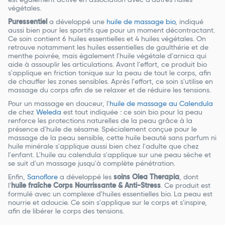
est également active en association avec d'autres huiles
végétales.
Puressentiel
a développé une
huile de massage bio
, indiqué
aussi bien pour les sportifs que pour un moment décontractant.
Ce soin contient 6 huiles essentielles et 4 huiles végétales. On
retrouve notamment les huiles essentielles de gaulthérie et de
menthe poivrée, mais également l'huile végétale d'arnica qui
aide à assouplir les articulations. Avant l'effort, ce produit bio
s'applique en friction tonique sur la peau de tout le corps, afin
de chauffer les zones sensibles. Après l'effort, ce soin s'utilise en
massage du corps afin de se relaxer et de réduire les tensions.
Pour un massage en douceur, l'
huile de massage au Calendula
de chez
Weleda
est tout indiquée : ce soin bio pour la peau
renforce les protections naturelles de la peau grâce à la
présence d'huile de sésame. Spécialement conçue pour le
massage de la peau sensible, cette huile beauté sans parfum ni
huile minérale s'applique aussi bien chez l'adulte que chez
l'enfant. L'huile au calendula s'applique sur une peau sèche et
se suit d'un massage jusqu'à complète pénétration.
Enfin,
Sanoflore
a développé les
soins Olea Therapia
, dont
l'
huile fraîche Corps Nourrissante & Anti-Stress
. Ce produit est
formulé avec un complexe d'huiles essentielles bio. La peau est
nourrie et adoucie. Ce soin s'applique sur le corps et s'inspire,
afin de libérer le corps des tensions.