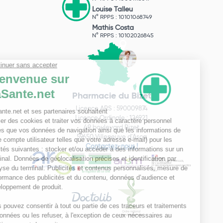
Louise Talleu
N° RPPS : 10101068749
Mathis Costa
N° RPPS : 10102026845
Pharmacie du Bizet
Licence ARS : 590009874
Licence Ordinale : 126921
49 boulevard Bizet
59650 Villeneuve d'Ascq
Contactez-nous !