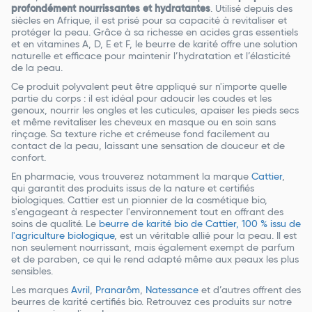
profondément nourrissantes et hydratantes
. Utilisé depuis des
siècles en Afrique, il est prisé pour sa capacité à revitaliser et
protéger la peau. Grâce à sa richesse en acides gras essentiels
et en vitamines A, D, E et F, le beurre de karité offre une solution
naturelle et efficace pour maintenir l’hydratation et l’élasticité
de la peau.
Ce produit polyvalent peut être appliqué sur n'importe quelle
partie du corps : il est idéal pour adoucir les coudes et les
genoux, nourrir les ongles et les cuticules, apaiser les pieds secs
et même revitaliser les cheveux en masque ou en soin sans
rinçage. Sa texture riche et crémeuse fond facilement au
contact de la peau, laissant une sensation de douceur et de
confort.
En pharmacie, vous trouverez notamment la marque
Cattier
,
qui garantit des produits issus de la nature et certifiés
biologiques. Cattier est un pionnier de la cosmétique bio,
s'engageant à respecter l'environnement tout en offrant des
soins de qualité. Le
beurre de karité bio de Cattier, 100 % issu de
l'agriculture biologique
, est un véritable allié pour la peau. Il est
non seulement nourrissant, mais également exempt de parfum
et de paraben, ce qui le rend adapté même aux peaux les plus
sensibles.
Les marques
Avril
,
Pranarôm
,
Natessance
et d’autres offrent des
beurres de karité certifiés bio. Retrouvez ces produits sur notre