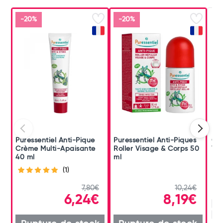
-20%
-20%
Puressentiel Anti-Pique
Puressentiel Anti-Piques
Cin
Crème Multi-Apaisante
Roller Visage & Corps 50
Tem
40 ml
ml
Mou
(1)
7,80€
10,24€
6,24€
8,19€
10
2 