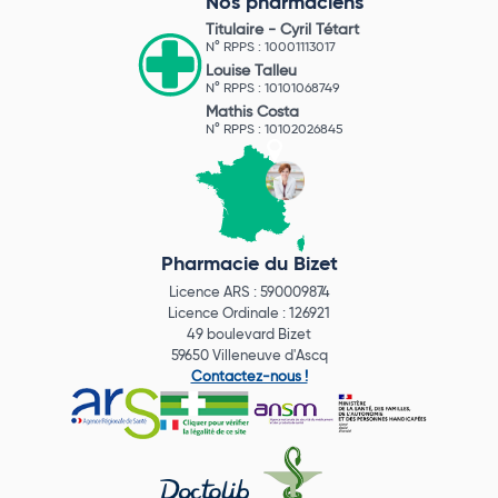
Nos pharmaciens
Titulaire -
Cyril Tétart
N° RPPS : 10001113017
Louise Talleu
N° RPPS : 10101068749
Mathis Costa
N° RPPS : 10102026845
Pharmacie du Bizet
Licence ARS : 590009874
Licence Ordinale : 126921
49 boulevard Bizet
59650 Villeneuve d'Ascq
Contactez-nous !