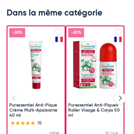
Dans la même catégorie
-20%
-20%
Puressentiel Anti-Pique
Puressentiel Anti-Piques
Cin
Crème Multi-Apaisante
Roller Visage & Corps 50
Tem
40 ml
ml
Mou
(1)
7,80€
10,24€