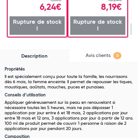
6,24€
8,19€
10
2 
Rupture de stock
Rupture de stock
!
!
Avis clients
Description
0
Propriétés
Il est spécialement conçu pour toute la famille, les nourrissons
dès 6 mois, la femme enceinte. Il permet de repousser les tiques,
moustiques, aoûtats, mouches, puces et punaises.
Conseils d’utilisation
Appliquer généreusement sur la peau en renouvelant si
nécessaire toutes les 5 heures, mais ne pas dépasser
1
application par jour entre 6 et 18 mois,
2 applications par jour
entre 18 mois et 12 ans,
3 applications par jour à partir de 12 ans.
100 ml de produit permet de couvrir 1 personne à raison de 2
applications par jour pendant 20 jours.
Composition