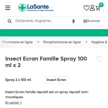
0
Search
Scanner
Pharmacie en ligne
Parapharmacie en ligne
Hygiène & 
Insect Ecran Famille Spray 100
ml x 2
Spray 2 x 100 ml
Insect Ecran
Insect Ecran famille répulsif est un spray répulsif anti-
Total
moustiques.
En savoir +
Commander