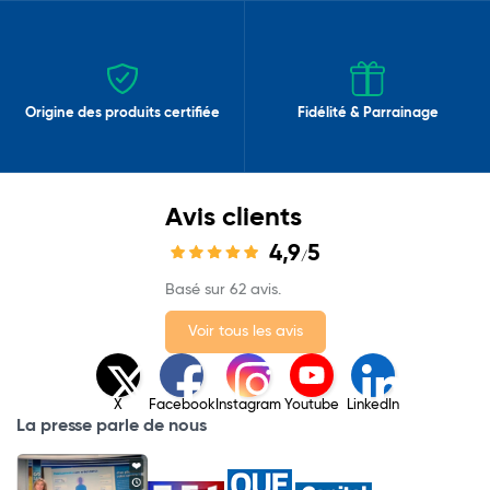
Origine des produits certifiée
Fidélité & Parrainage
Avis clients
4,9
5
/
Basé sur 62 avis.
Voir tous les avis
X
Facebook
Instagram
Youtube
LinkedIn
La presse parle de nous