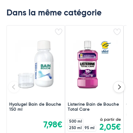
Dans la même catégorie
Hyalugel Bain de Bouche
Listerine Bain de Bouche
GU
150 ml
Total Care
Bou
ml
à partir de
500 ml
7,98€
2,05€
250 ml
95 ml