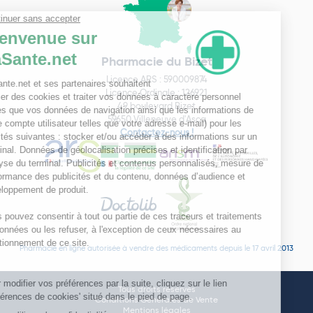
Pharmacie du Bizet
Licence ARS : 590009874
Licence Ordinale : 126921
49 boulevard Bizet
59650 Villeneuve d'Ascq
Contactez-nous !
Pharmacie en ligne autorisée à vendre des médicaments depuis le 17 avril 2013
Tous droits réservés
Conditions Générales de Vente
Mentions légales