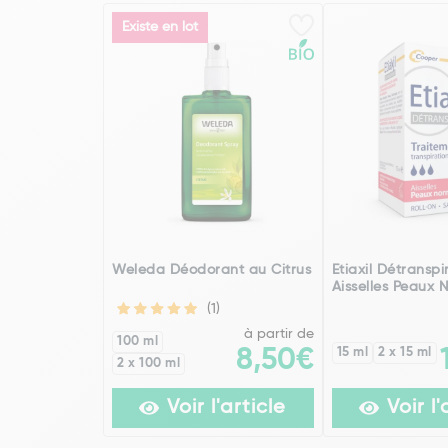
Existe en lot
Weleda Déodorant au Citrus
Etiaxil Détranspi
Aisselles Peaux 
(1)
à partir de
100 ml
8,50€
15 ml
2 x 15 ml
2 x 100 ml
Voir l'article
Voir l'