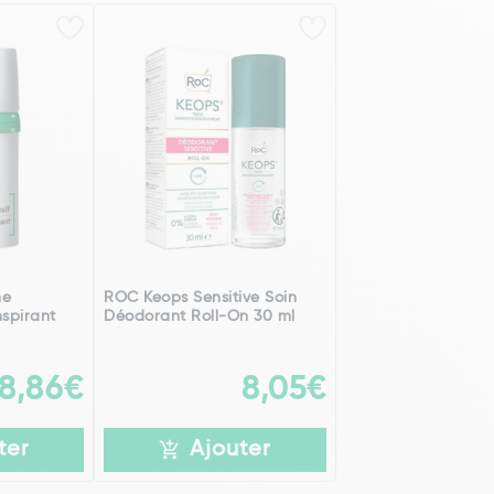
me
ROC Keops Sensitive Soin
spirant
Déodorant Roll-On 30 ml
8,86€
8,05€
ter
Ajouter