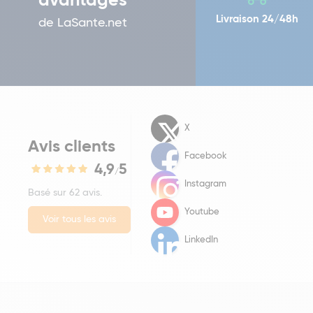
avantages
Livraison 24/48h
de LaSante.net
X
Avis clients
Facebook
4,9
5
/
Instagram
Basé sur 62 avis.
Youtube
Voir tous les avis
LinkedIn