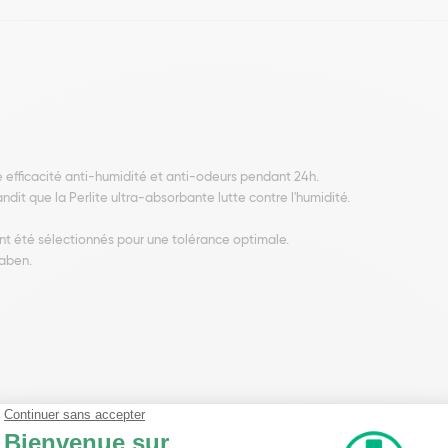
fficacité anti-humidité et anti-odeurs pendant 24h.
andit que la Perlite ultra-absorbante lutte contre l'humidité.
nt été sélectionnés pour une tolérance optimale.
raben.
ntoin, dimethiconol, isopropyl palmitate, perlite, stearalkonium bentonite, zi