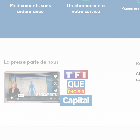
Médicaments sans
Un pharmacien à
Paiemen
ordonnance
votre service
La presse parle de nous
R
Ch
sé
In
Ne