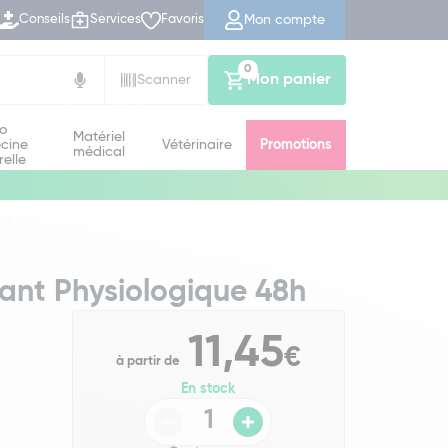
Mon compte
Conseils
Services
Favoris
0
Mon panier
Scanner
io
Matériel
cine
Vétérinaire
Promotions
médical
relle
48h
nt Physiologique 48h
11,45
€
à partir de
En stock