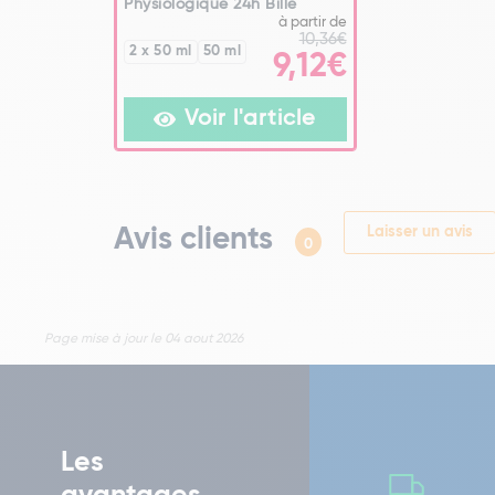
Physiologique 24h Bille
à partir de
10,36€
2 x 50 ml
50 ml
9,12€
Voir l'article
Avis clients
Laisser un avis
0
Page mise à jour le 04 aout 2026
Les