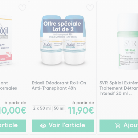
rant
Etiaxil Déodorant Roll-On
SVR Spirial Extrê
Normales
Anti-Transpirant 48h
Traitement Détran
Intensif 20 ml ...
à partir de
à partir de
10,00€
2 x 50 ml
50 ml
11,90€
article
Voir l'article
Ajou