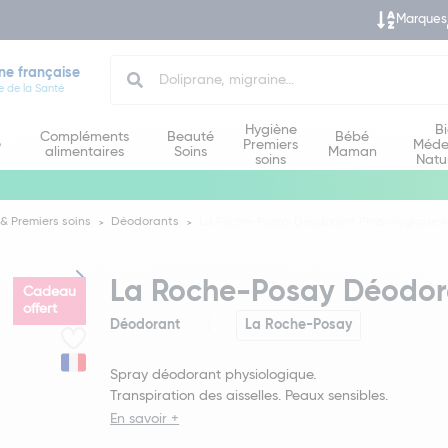
Marques
Search
ne française
e de la Santé
Hygiène
B
Compléments
Beauté
Bébé
e
Premiers
Méde
alimentaires
Soins
Maman
soins
Natu
& Premiers soins
Déodorants
La Roche-Posay Déodorant Physiologique 
La Roche-Posay Déodora
Cadeau
offert
Déodorant
La Roche-Posay
Spray déodorant physiologique.
Transpiration des aisselles. Peaux sensibles.
En savoir +