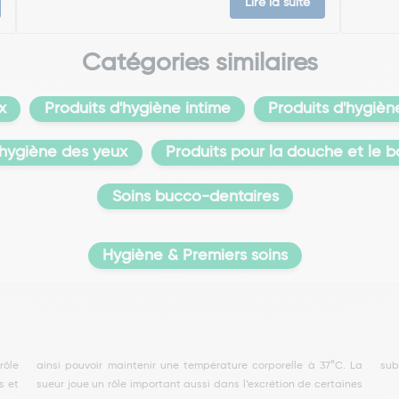
Lire la suite
Catégories similaires
x
Produits d'hygiène intime
Produits d'hygièn
l'hygiène des yeux
Produits pour la douche et le b
Soins bucco-dentaires
Hygiène & Premiers soins
rôle
. La
sub
s et
ines