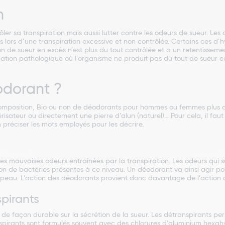
n
r sa transpiration mais aussi lutter contre les odeurs de sueur. Les 
 lors d’une transpiration excessive et non contrôlée. Certains ces d’
 de sueur en excès n’est plus du tout contrôlée et a un retentissement
situation pathologique où l’organisme ne produit pas du tout de sueur 
odorant ?
composition, Bio ou non de déodorants pour hommes ou femmes plus o
érisateur ou directement une pierre d’alun (naturel)… Pour cela, il faut
en préciser les mots employés pour les décrire.
es mauvaises odeurs entraînées par la transpiration. Les odeurs qui sur
n de bactéries présentes à ce niveau. Un déodorant va ainsi agir pou
 peau. L’action des déodorants provient donc davantage de l’action 
spirants
de façon durable sur la sécrétion de la sueur. Les détranspirants perm
nspirants sont formulés souvent avec des chlorures d’aluminium hexa