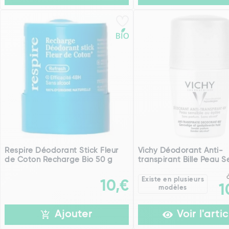
Respire Déodorant Stick Fleur
Vichy Déodorant Anti-
de Coton Recharge Bio 50 g
transpirant Bille Peau S
Existe en plusieurs
10,€
1
modèles
Ajouter
Voir l'artic