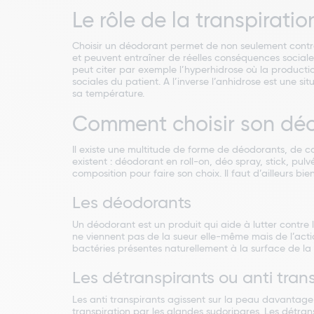
Le rôle de la transpiratio
Choisir un déodorant permet de non seulement contrôle
et peuvent entraîner de réelles conséquences sociales
peut citer par exemple l’hyperhidrose où la production
sociales du patient. A l’inverse l’anhidrose est une 
sa température.
Comment choisir son dé
Il existe une multitude de forme de déodorants, de 
existent : déodorant en roll-on, déo spray, stick, pulv
composition pour faire son choix. Il faut d’ailleurs bi
Les déodorants
Un déodorant est un produit qui aide à lutter contre l
ne viennent pas de la sueur elle-même mais de l’actio
bactéries présentes naturellement à la surface de la
Les détranspirants ou anti tran
Les anti transpirants agissent sur la peau davantage 
transpiration par les glandes sudoripares. Les détra