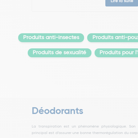
Lire la suite
Produits anti-insectes
Produits anti-pou
Produits de sexualité
Produits pour 
Déodorants
La transpiration est un phénomène physiologique. Son 
ainsi pouvoir maintenir une température corporelle à 37°C
principal est d’assurer une bonne thermorégulation du corp
sueur joue un rôle important aussi dans l’excrétion de certa