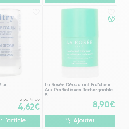
Alun
La Rosée Déodorant Fraîcheur
Aux ProBiotiques Rechargeable
5...
à partir de
8,90€
4,62€
r l'article
Ajouter