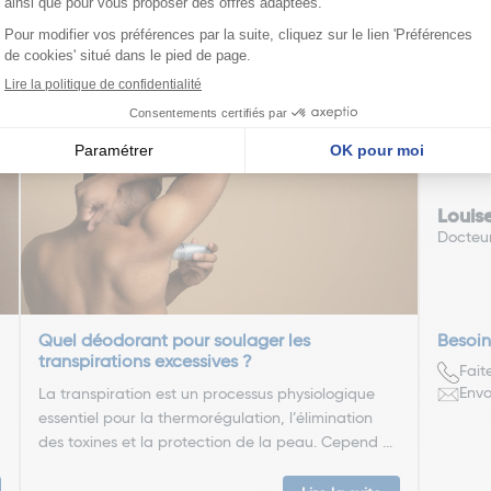
édente
Pa
1
2
3
4
5
6
7
nseillent
Louis
Docteu
Quel déodorant pour soulager les
Besoin
transpirations excessives ?
Fait
Envo
La transpiration est un processus physiologique
essentiel pour la thermorégulation, l’élimination
des toxines et la protection de la peau. Cepend ...