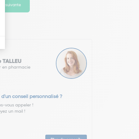
ge suivante
e TALLEU
r en pharmacie
 d'un conseil personnalisé ?
es-vous appeler !
yez un mail !