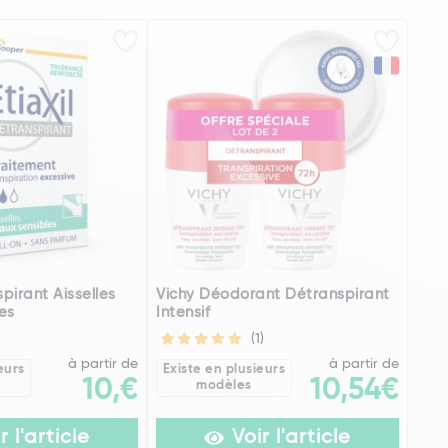
spirant Aisselles
Vichy Déodorant Détranspirant
es
Intensif
(1)
à partir de
à partir de
eurs
Existe en plusieurs
10,€
10,54€
modèles
r l'article
Voir l'article