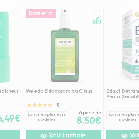
Existe en lot
raîcheur
Weleda Déodorant au Citrus
Etiaxil Détran
Peaux Sensibl
(1)
à partir de
Existe en plusieurs
Existe en plusi
6,49€
8,50€
modèles
modèles
Voir l'article
Voi