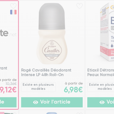
rant
Rogé Cavaillès Déodorant
Etiaxil Détran
Intense LP 48h Roll-On
Peaux Normal
à partir de
à partir de
10,36€
Existe en plusieurs
Existe en plusi
9,12€
6,98€
modèles
modèles
le
Voir l'article
Voi