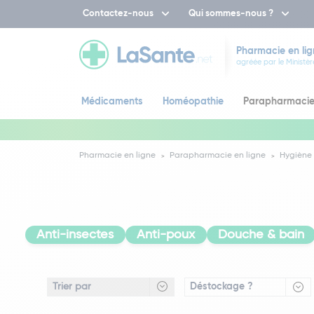
Contactez-nous
Qui sommes-nous ?
Pharmacie en lig
agréée par le Ministèr
Médicaments
Homéopathie
Parapharmaci
Pharmacie en ligne
Parapharmacie en ligne
Hygiène 
Anti-insectes
Anti-poux
Douche & bain
Déstockage ?