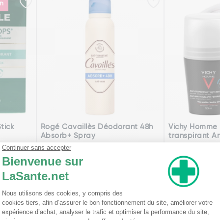
on
tick
Rogé Cavaillès Déodorant 48h
Vichy Homme 
Absorb+ Spray
transpirant An
...
à partir de
à partir de
Existe en plusieurs
8,99€
6,98€
modèles
le
Voir l'article