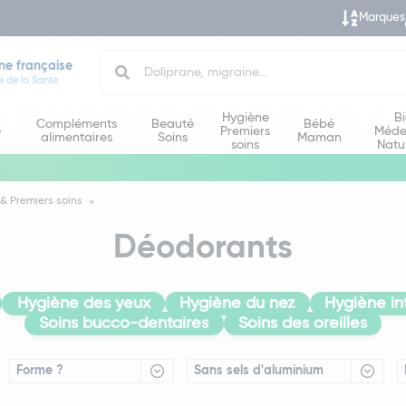
Marques
Search
ne française
e de la Santé
Hygiène
B
Compléments
Beauté
Bébé
e
Premiers
Méde
alimentaires
Soins
Maman
soins
Natu
& Premiers soins
Déodorants
Déodorants
Hygiène des yeux
Hygiène du nez
Hygiène in
Soins bucco-dentaires
Soins des oreilles
Forme ?
Sans sels d'aluminium