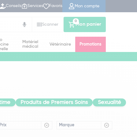
Mon compte
Conseils
Services
Favoris
0
Mon panier
Scanner
io
Matériel
cine
Vétérinaire
Promotions
médical
relle
time
Produits de Premiers Soins
Sexualité
Prix
Marque