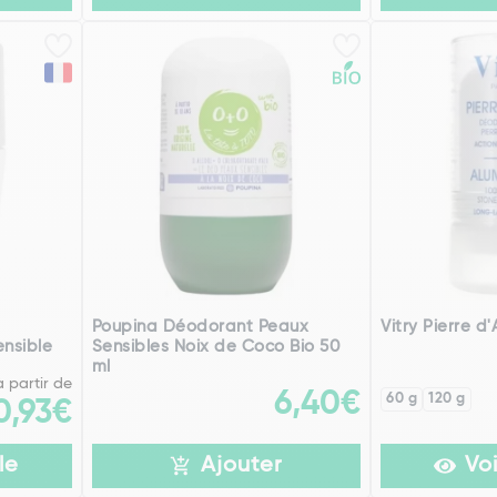
Poupina Déodorant Peaux
Vitry Pierre d'
ensible
Sensibles Noix de Coco Bio 50
ml
à partir de
6,40€
60 g
120 g
0,93€
le
Ajouter
Voi