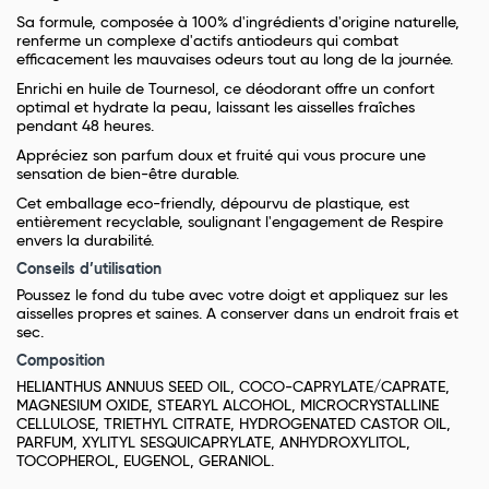
Sa formule, composée à 100% d'ingrédients d'origine naturelle,
renferme un complexe d'actifs antiodeurs qui combat
efficacement les mauvaises odeurs tout au long de la journée.
Enrichi en huile de Tournesol, ce déodorant offre un confort
optimal et hydrate la peau, laissant les aisselles fraîches
pendant 48 heures.
Appréciez son parfum doux et fruité qui vous procure une
sensation de bien-être durable.
Cet emballage eco-friendly, dépourvu de plastique, est
entièrement recyclable, soulignant l'engagement de Respire
envers la durabilité.
Conseils d’utilisation
Poussez le fond du tube avec votre doigt et appliquez sur les
aisselles propres et saines. A conserver dans un endroit frais et
sec.
Composition
HELIANTHUS ANNUUS SEED OIL, COCO-CAPRYLATE/CAPRATE,
MAGNESIUM OXIDE, STEARYL ALCOHOL, MICROCRYSTALLINE
CELLULOSE, TRIETHYL CITRATE, HYDROGENATED CASTOR OIL,
PARFUM, XYLITYL SESQUICAPRYLATE, ANHYDROXYLITOL,
TOCOPHEROL, EUGENOL, GERANIOL.