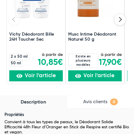
Vichy Déodorant Bille
Musc Intime Déodorant
La
24H Toucher Sec
Naturel 50 g
Fra
50 
à partir de
à partir de
2 x 50 ml
Existe en
17,90€
10,85€
plusieurs
50 ml
modèles
Voir l'article
Voir l'article
Avis clients
Description
0
Propriétés
Convient à tous les types de peaux, le Déodorant Solide
Efficacité 48h Fleur d'Oranger en Stick de Respire est certifié Bio
et vegan.