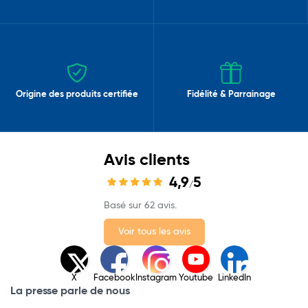
Origine des produits certifiée
Fidélité & Parrainage
Avis clients
4,9
5
/
Basé sur 62 avis.
Voir tous les avis
X
Facebook
Instagram
Youtube
LinkedIn
La presse parle de nous