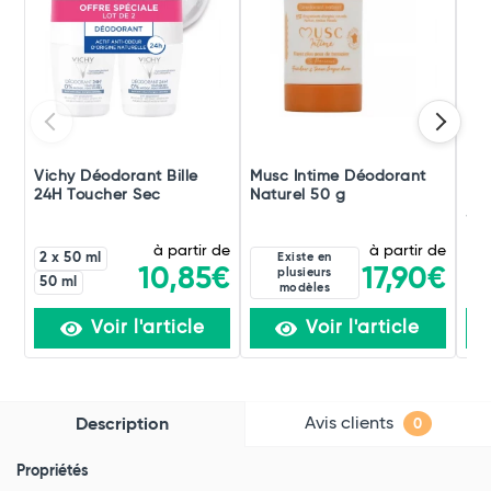
Vichy Déodorant Bille
Musc Intime Déodorant
La
24H Toucher Sec
Naturel 50 g
Fra
50 
à partir de
à partir de
2 x 50 ml
Existe en
17,90€
10,85€
plusieurs
50 ml
modèles
Voir l'article
Voir l'article
Avis clients
Description
0
Propriétés