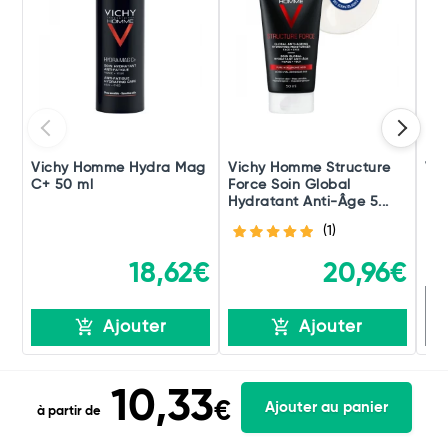
Vichy Homme Hydra Mag
Vichy Homme Structure
Vi
C+ 50 ml
Force Soin Global
Ras
Hydratant Anti-Âge 5...
(1)
1
18,62€
20,96€
R
Ajouter
Ajouter
10,33
€
Ajouter au panier
à partir de