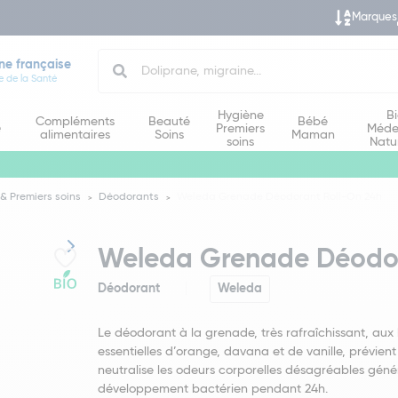
Marques
Search
ne française
e de la Santé
Hygiène
B
Compléments
Beauté
Bébé
e
Premiers
Méde
alimentaires
Soins
Maman
soins
Natu
& Premiers soins
Déodorants
Weleda Grenade Déodorant Roll-On 24h
Weleda Grenade Déodor
Déodorant
Weleda
Le déodorant à la grenade, très rafraîchissant, aux 
essentielles d’orange, davana et de vanille, prévient
neutralise les odeurs corporelles désagréables géné
développement bactérien pendant 24h.