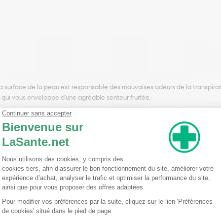
la surface de la peau est responsable des mauvaises odeurs de la transpirat
qui vous enveloppe d'une agréable senteur fruitée.
e vanille à action tonique et rafraîchissante, permet de neutraliser et de p
siologique.
n de la peau. Il est formulé sans sels d'aluminium.
e fraîcheur et de bien-être immédiate et est efficace pendant 24h.
les.