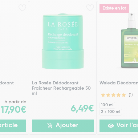
Existe en lot
dorant
La Rosée Dédodorant
Weleda Déodorant
Fraîcheur Rechargeable 50
ml
(1)
à partir de
100 ml
6,49€
17,90€
2 x 100 ml
article
Ajouter
Voir l'a