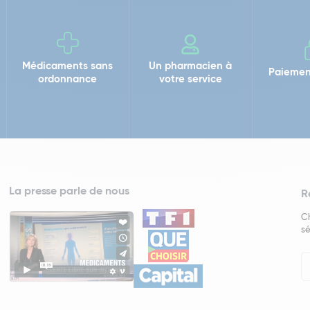
Médicaments sans
Un pharmacien à
Paiemen
ordonnance
votre service
La presse parle de nous
R
Ch
sé
In
Ne