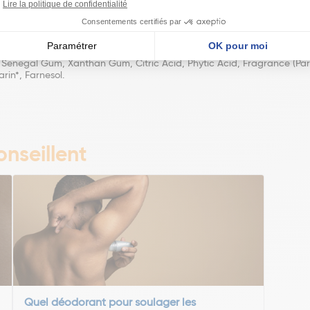
monene*, Sodium Caproyl / Lauroyl Lactylate, Punica Granatum Fruit Jui
 Senegal Gum, Xanthan Gum, Citric Acid, Phytic Acid, Fragrance (Parfu
rin*, Farnesol.
nseillent
Quel déodorant pour soulager les