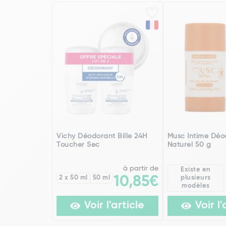
Vichy Déodorant Bille 24H
Musc Intime Déo
Toucher Sec
Naturel 50 g
à partir de
Existe en
2 x 50 ml
50 ml
10,85€
plusieurs
modèles
Voir l'article
Voir l'