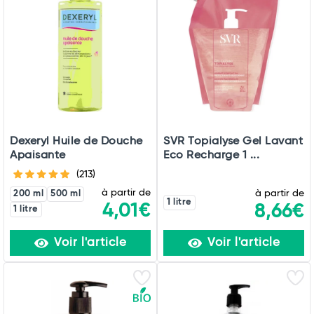
Dexeryl Huile de Douche
SVR Topialyse Gel Lavant
Apaisante
Eco Recharge 1 ...
(213)
à partir de
à partir de
200 ml
500 ml
1 litre
4,01€
8,66€
1 litre
Voir l'article
Voir l'article
Total
Commander