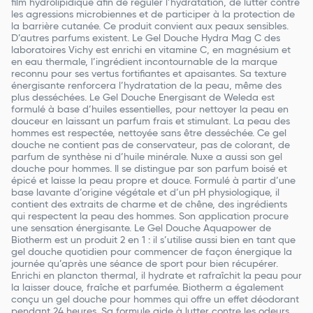
film hydrolipidique afin de réguler l’hydratation, de lutter contre
les agressions microbiennes et de participer à la protection de
la barrière cutanée. Ce produit convient aux peaux sensibles.
D’autres parfums existent. Le Gel Douche Hydra Mag C des
laboratoires Vichy est enrichi en vitamine C, en magnésium et
en eau thermale, l’ingrédient incontournable de la marque
reconnu pour ses vertus fortifiantes et apaisantes. Sa texture
énergisante renforcera l’hydratation de la peau, même des
plus desséchées. Le Gel Douche Energisant de Weleda est
formulé à base d’huiles essentielles, pour nettoyer la peau en
douceur en laissant un parfum frais et stimulant. La peau des
hommes est respectée, nettoyée sans être desséchée. Ce gel
douche ne contient pas de conservateur, pas de colorant, de
parfum de synthèse ni d’huile minérale. Nuxe a aussi son gel
douche pour hommes. Il se distingue par son parfum boisé et
épicé et laisse la peau propre et douce. Formulé à partir d’une
base lavante d’origine végétale et d’un pH physiologique, il
contient des extraits de charme et de chêne, des ingrédients
qui respectent la peau des hommes. Son application procure
une sensation énergisante. Le Gel Douche Aquapower de
Biotherm est un produit 2 en 1 : il s’utilise aussi bien en tant que
gel douche quotidien pour commencer de façon énergique la
journée qu’après une séance de sport pour bien récupérer.
Enrichi en plancton thermal, il hydrate et rafraîchit la peau pour
la laisser douce, fraîche et parfumée. Biotherm a également
conçu un gel douche pour hommes qui offre un effet déodorant
pendant 24 heures. Sa formule aide à lutter contre les odeurs