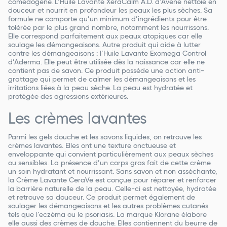
comédogène. L’Huile Lavante XeraCalm A.D. d’Avène nettoie en
douceur et nourrit en profondeur les peaux les plus sèches. Sa
formule ne comporte qu’un minimum d’ingrédients pour être
tolérée par le plus grand nombre, notamment les nourrissons.
Elle correspond parfaitement aux peaux atopiques car elle
soulage les démangeaisons. Autre produit qui aide à lutter
contre les démangeaisons : l’Huile Lavante Exomega Control
d’Aderma. Elle peut être utilisée dès la naissance car elle ne
contient pas de savon. Ce produit possède une action anti-
grattage qui permet de calmer les démangeaisons et les
irritations liées à la peau sèche. La peau est hydratée et
protégée des agressions extérieures.
Les crèmes lavantes
Parmi les gels douche et les savons liquides, on retrouve les
crèmes lavantes. Elles ont une texture onctueuse et
enveloppante qui convient particulièrement aux peaux sèches
ou sensibles. La présence d’un corps gras fait de cette crème
un soin hydratant et nourrissant. Sans savon et non asséchante,
la Crème Lavante CeraVe est conçue pour réparer et renforcer
la barrière naturelle de la peau. Celle-ci est nettoyée, hydratée
et retrouve sa douceur. Ce produit permet également de
soulager les démangeaisons et les autres problèmes cutanés
tels que l’eczéma ou le psoriasis. La marque Klorane élabore
elle aussi des crèmes de douche. Elles contiennent du beurre de