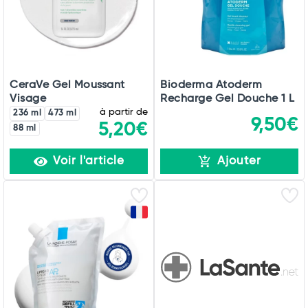
CeraVe Gel Moussant
Bioderma Atoderm
Visage
Recharge Gel Douche 1 L
à partir de
236 ml
473 ml
9,50€
5,20€
88 ml
Voir l'article
Ajouter