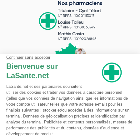
Nos pharmaciens
Titulaire -
Cyril Tétart
N° RPPS : 10001113017
Louise Talleu
N° RPPS : 10101068749
Mathis Costa
N° RPPS : 10102026845
Pharmacie du Bizet
Licence ARS : 590009874
Licence Ordinale : 126921
49 boulevard Bizet
59650 Villeneuve d'Ascq
Contactez-nous !