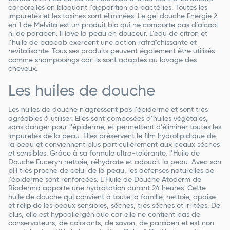
corporelles en bloquant l’apparition de bactéries. Toutes les
impuretés et les toxines sont éliminées. Le gel douche Energie 2
en 1 de Melvita est un produit bio qui ne comporte pas d’alcool
ni de paraben. Il lave la peau en douceur. L’eau de citron et
l’huile de baobab exercent une action rafraîchissante et
revitalisante. Tous ses produits peuvent également être utilisés
comme shampooings car ils sont adaptés au lavage des
cheveux.
Les huiles de douche
Les huiles de douche n’agressent pas l’épiderme et sont très
agréables à utiliser. Elles sont composées d’huiles végétales,
sans danger pour l’épiderme, et permettent d’éliminer toutes les
impuretés de la peau. Elles préservent le film hydrolipidique de
la peau et conviennent plus particulièrement aux peaux sèches
et sensibles. Grâce à sa formule ultra-tolérante, l’Huile de
Douche Euceryn nettoie, réhydrate et adoucit la peau. Avec son
pH très proche de celui de la peau, les défenses naturelles de
l’épiderme sont renforcées. L’Huile de Douche Atoderm de
Bioderma apporte une hydratation durant 24 heures. Cette
huile de douche qui convient à toute la famille, nettoie, apaise
et relipide les peaux sensibles, sèches, très sèches et irritées. De
plus, elle est hypoallergénique car elle ne contient pas de
conservateurs, de colorants, de savon, de paraben et est non