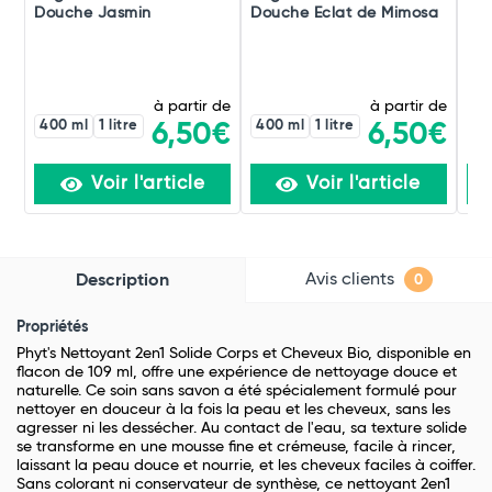
Douche Jasmin
Douche Eclat de Mimosa
Lav
à partir de
à partir de
400 ml
1 litre
400 ml
1 litre
6,50€
6,50€
Voir l'article
Voir l'article
Avis clients
Description
0
Propriétés
Phyt's Nettoyant 2en1 Solide Corps et Cheveux Bio, disponible en
flacon de 109 ml, offre une expérience de nettoyage douce et
naturelle. Ce soin sans savon a été spécialement formulé pour
nettoyer en douceur à la fois la peau et les cheveux, sans les
agresser ni les dessécher. Au contact de l'eau, sa texture solide
se transforme en une mousse fine et crémeuse, facile à rincer,
laissant la peau douce et nourrie, et les cheveux faciles à coiffer.
Sans colorant ni conservateur de synthèse, ce nettoyant 2en1