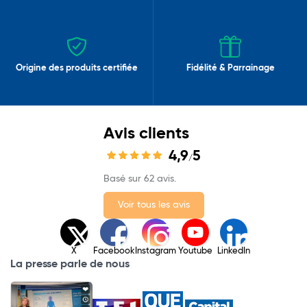
Origine des produits certifiée
Fidélité & Parrainage
Avis clients
4,9
5
/
Basé sur 62 avis.
Voir tous les avis
X
Facebook
Instagram
Youtube
LinkedIn
La presse parle de nous