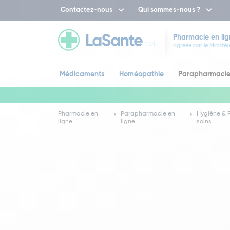
Contactez-nous
Qui sommes-nous ?
Pharmacie en lig
agréée par le Ministèr
Médicaments
Homéopathie
Parapharmaci
Pharmacie en
Parapharmacie en
Hygiène & 
ligne
ligne
soins