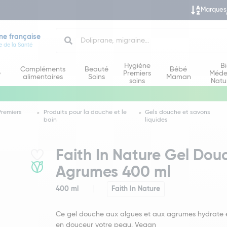
Marques
Search
ne française
e de la Santé
Hygiène
B
Compléments
Beauté
Bébé
e
Premiers
Méde
alimentaires
Soins
Maman
soins
Natu
Premiers
Produits pour la douche et le
Gels douche et savons
bain
liquides
Faith In Nature Gel Dou
Agrumes 400 ml
400 ml
Faith In Nature
Ce gel douche aux algues et aux agrumes hydrate e
en douceur votre peau. Vegan