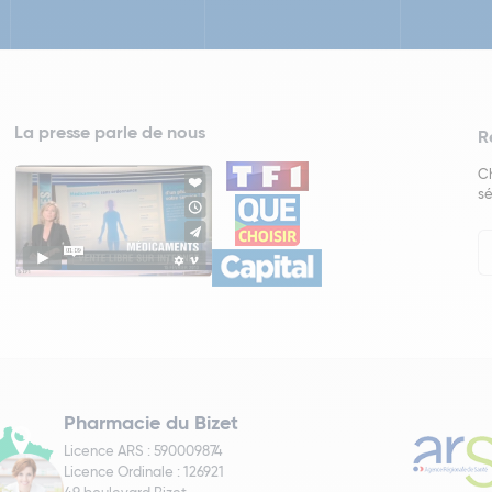
La presse parle de nous
R
Ch
sé
In
Ne
Pharmacie du Bizet
Licence ARS : 590009874
Licence Ordinale : 126921