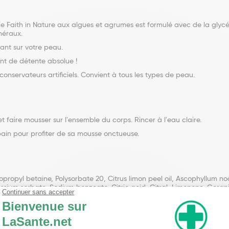
e Faith in Nature aux algues et agrumes est formulé avec de la glycér
néraux.
iant sur votre peau.
nt de détente absolue !
nservateurs artificiels. Convient à tous les types de peau.
 faire mousser sur l'ensemble du corps. Rincer à l'eau claire.
ain pour profiter de sa mousse onctueuse.
ropyl betaine, Polysorbate 20, Citrus limon peel oil, Ascophyllum n
otassium sorbate, Sodium benzoate, Citric acid, Citral, Limonene, Gerani