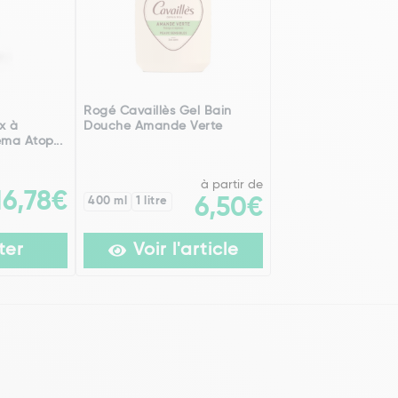
Rogé Cavaillès Gel Bain
x à
Douche Amande Verte
ma Atop...
à partir de
16,78€
400 ml
1 litre
6,50€
ter
Voir l'article