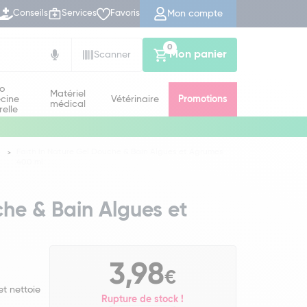
Mon compte
Conseils
Services
Favoris
0
Mon panier
Scanner
io
Matériel
cine
Vétérinaire
Promotions
médical
relle
Faith In Nature Gel Douche & Bain Algues et Agrumes
400 ml
che & Bain Algues et
3,98
€
t nettoie
Rupture de stock !