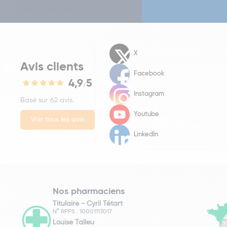
X
Avis clients
Facebook
4,9
5
/
Instagram
Basé sur 62 avis.
Youtube
Voir tous les avis
LinkedIn
Nos pharmaciens
Titulaire -
Cyril Tétart
N° RPPS : 10001113017
Louise Talleu