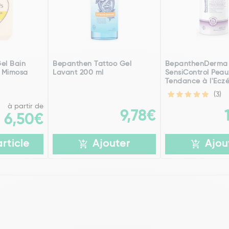
el Bain
Bepanthen Tattoo Gel
BepanthenDerma
e Mimosa
Lavant 200 ml
SensiControl Peau
Tendance à l'Eczé
(3)
à partir de
9,78€
6,50€
article
Ajouter
Ajou