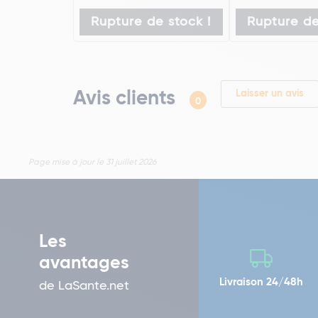
Rupture de stock !
Rupture de
Avis clients
Laisser un avis
0
Page mise à jour le 31 juillet 2026
Les
avantages
Livraison 24/48h
de LaSante.net