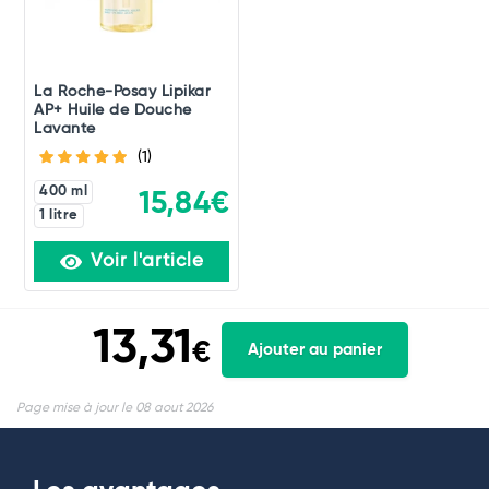
La Roche-Posay Lipikar
AP+ Huile de Douche
Lavante
(1)
400 ml
15,84€
1 litre
Voir l'article
13,31
€
Ajouter au panier
Page mise à jour le 08 aout 2026