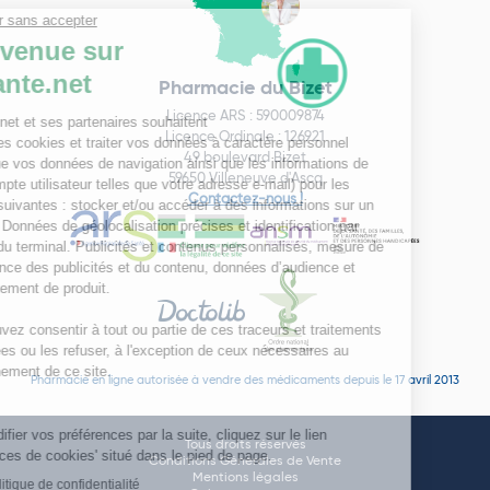
Pharmacie du Bizet
Licence ARS : 590009874
Licence Ordinale : 126921
49 boulevard Bizet
59650 Villeneuve d'Ascq
Contactez-nous !
Pharmacie en ligne autorisée à vendre des médicaments depuis le 17 avril 2013
Tous droits réservés
Conditions Générales de Vente
Mentions légales