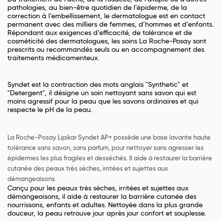
pathologies, au bien-être quotidien de l’épiderme, de la
correction à l’embellissement, le dermatologue est en contact
permanent avec des milliers de femmes, d’hommes et d’enfants.
Répondant aux exigences d’efficacité, de tolérance et de
cosméticité des dermatologues, les soins La Roche-Posay sont
prescrits ou recommandés seuls ou en accompagnement des
traitements médicamenteux.
Syndet est la contraction des mots anglais "
Syn
thetic" et
"
Det
ergent", il désigne un soin nettoyant sans savon qui est
moins agressif pour la peau que les savons ordinaires et qui
respecte le pH de la peau.
La Roche-Posay Lipikar Syndet AP+ possède une
base lavante haute
tolérance sans savon, sans parfum, pour nettoyer sans agresser les
épidermes les plus fragiles et desséchés. Il aide à restaurer la barrière
cutanée des peaux très sèches, irritées et sujettes aux
démangeaisons.
Conçu pour les peaux très sèches, irritées et sujettes aux
démangeaisons, il aide à restaurer la barrière cutanée des
nourrissons, enfants et adultes. Nettoyée dans la plus grande
douceur, la peau retrouve jour après jour confort et souplesse.