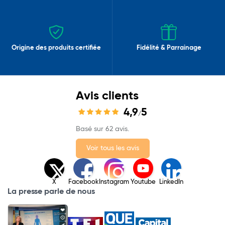
Origine des produits certifiée
Fidélité & Parrainage
Avis clients
4,9
5
/
Basé sur 62 avis.
Voir tous les avis
X
Facebook
Instagram
Youtube
LinkedIn
La presse parle de nous