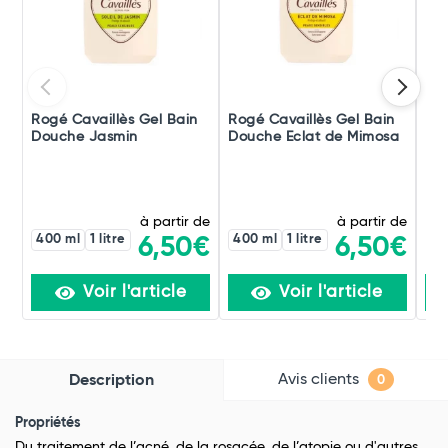
Rogé Cavaillès Gel Bain
Rogé Cavaillès Gel Bain
Bep
Douche Jasmin
Douche Eclat de Mimosa
Lav
à partir de
à partir de
400 ml
1 litre
400 ml
1 litre
6,50€
6,50€
Voir l'article
Voir l'article
Avis clients
Description
0
Propriétés
Du traitement de l’acné, de la rosacée, de l’atopie ou d'autres