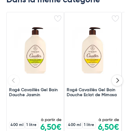
Dans la même catégorie
Rogé Cavaillès Gel Bain
Rogé Cavaillès Gel Bain
Bep
Douche Jasmin
Douche Eclat de Mimosa
Lav
à partir de
à partir de
400 ml
1 litre
400 ml
1 litre
6,50€
6,50€