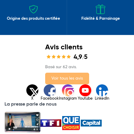
Origine des produits certifiée
Fidélité & Parrainage
Avis clients
4,9
5
/
Basé sur 62 avis.
Voir tous les avis
X
Facebook
Instagram
Youtube
LinkedIn
La presse parle de nous