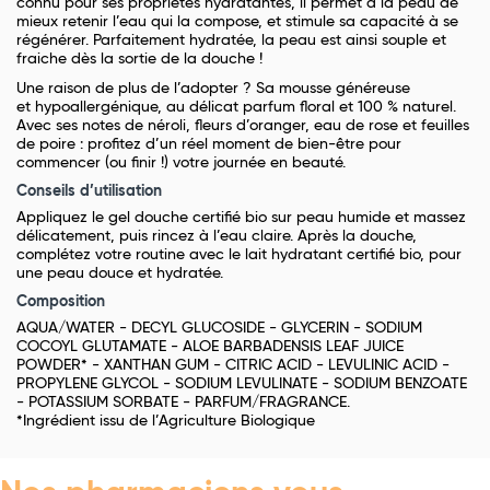
connu pour ses
propriétés hydratantes
, il permet à la peau de
mieux retenir l’eau qui la compose, et stimule sa capacité à se
régénérer. Parfaitement hydratée,
la peau est ainsi souple et
fraiche dès la sortie de la douche
!
Une raison de plus de l’adopter ? Sa mousse généreuse
et
hypoallergénique
, au délicat parfum floral et
100 % naturel
.
Avec ses notes de néroli, fleurs d’oranger, eau de rose et feuilles
de poire : profitez d’un réel moment de bien-être pour
commencer (ou finir !) votre journée en beauté.
Conseils d’utilisation
Appliquez le gel douche certifié bio sur peau humide et massez
délicatement, puis rincez à l’eau claire. Après la douche,
complétez votre routine avec le lait hydratant certifié bio, pour
une peau douce et hydratée.
Composition
AQUA/WATER - DECYL GLUCOSIDE - GLYCERIN - SODIUM
COCOYL GLUTAMATE - ALOE BARBADENSIS LEAF JUICE
POWDER* - XANTHAN GUM - CITRIC ACID - LEVULINIC ACID -
PROPYLENE GLYCOL - SODIUM LEVULINATE - SODIUM BENZOATE
- POTASSIUM SORBATE - PARFUM/FRAGRANCE.
*Ingrédient issu de l’Agriculture Biologique