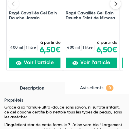
Rogé Cavaillès Gel Bain
Rogé Cavaillès Gel Bain
Bep
Douche Jasmin
Douche Eclat de Mimosa
Lav
à partir de
à partir de
400 ml
1 litre
400 ml
1 litre
6,50€
6,50€
Voir l'article
Voir l'article
Avis clients
Description
0
Propriétés
Grâce à sa
formule ultra-douce sans savon, ni sulfate irritant
,
ce gel douche certifié bio nettoie tous les types de peaux, sans
les assécher.
L’ingrédient star de cette formule ?
L’aloe vera bio
! Largement