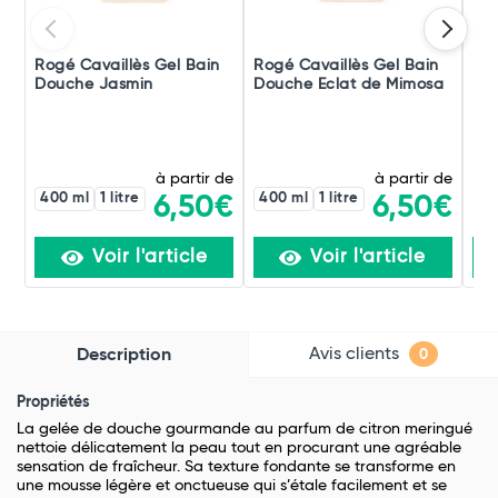
Rogé Cavaillès Gel Bain
Rogé Cavaillès Gel Bain
Bep
Douche Jasmin
Douche Eclat de Mimosa
Lav
à partir de
à partir de
400 ml
1 litre
400 ml
1 litre
6,50€
6,50€
Voir l'article
Voir l'article
Avis clients
Description
0
Propriétés
La gelée de douche gourmande au parfum de citron meringué
nettoie délicatement la peau tout en procurant une agréable
sensation de fraîcheur. Sa texture fondante se transforme en
une mousse légère et onctueuse qui s’étale facilement et se