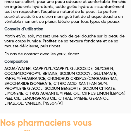
rince sans effort, pour une peau adoucie et confortable. Enrichie
en ingrédients hydratants, cette gelée hydrate
instantanément
tout en respectant l’équilibre naturel de la peau. Le parfum
sucré et acidulé de citron meringué fait de chaque douche un
véritable moment de plaisir. Idéale pour tous types de peaux.
Conseils d’utilisation
Matin et/ou soir, massez une noix de gel douche sur la peau de
votre corps humide. Profitez de sa texture fondante et de sa
mousse délicieuse, puis rincez.
En cas de contact avec les yeux, rincez.
Composition
AQUA/WATER, CAPRYLYL/CAPRYL GLUCOSIDE, GLYCERIN,
COCAMIDOPROPYL BETAINE, SODIUM COCOYL GLUTAMATE,
PARFUM/FRAGRANCE, CHONDRUS CRISPUS/CARRAGEENAN,
SACCHARIDE ISOMERATE, CITRIC ACID, XANTHAN GUM,
PROPYLENE GLYCOL, SODIUM BENZOATE, SODIUM CITRATE,
LIMONENE, CITRUS AURANTIUM PEEL OIL, CITRUS LIMON (LEMON)
PEEL OIL, LEMONGRASS OIL, CITRAL, PINENE, GERANIOL,
LINALOOL, VANILLIN. [N5504/A]
Nos pharmaciens vous