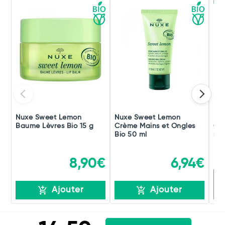
Nuxe Sweet Lemon
Nuxe Sweet Lemon
FUN
Baume Lèvres Bio 15 g
Crème Mains et Ongles
Cit
Bio 50 ml
ml
8,90€
6,94€
R
Ajouter
Ajouter