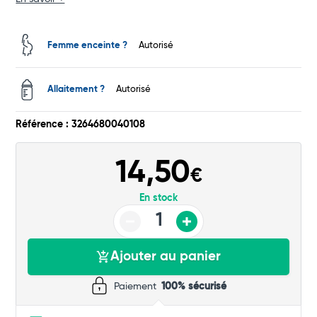
Total
Femme enceinte ?
Autorisé
Commander
Allaitement ?
Autorisé
Référence : 3264680040108
14,50
€
En stock
Ajouter au panier
Paiement
100% sécurisé