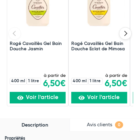
Rogé Cavaillès Gel Bain
Rogé Cavaillès Gel Bain
Bep
Douche Jasmin
Douche Eclat de Mimosa
Lav
à partir de
à partir de
400 ml
1 litre
400 ml
1 litre
6,50€
6,50€
Voir l'article
Voir l'article
Avis clients
Description
0
Propriétés