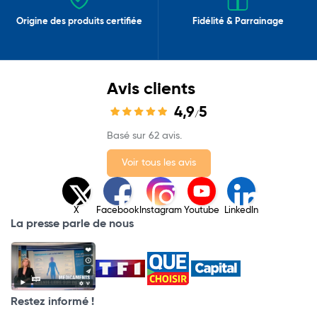
Origine des produits certifiée
Fidélité & Parrainage
Avis clients
4,9
5
/
Basé sur 62 avis.
Voir tous les avis
X
Facebook
Instagram
Youtube
LinkedIn
La presse parle de nous
Restez informé !