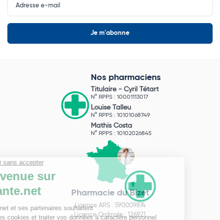
Newsletter
Nos pharmaciens
Titulaire -
Cyril Tétart
N° RPPS : 10001113017
Louise Talleu
N° RPPS : 10101068749
Mathis Costa
N° RPPS : 10102026845
Pharmacie du Bizet
Licence ARS : 590009874
Licence Ordinale : 126921