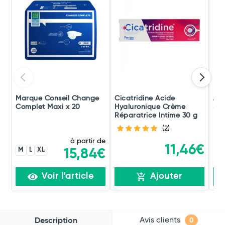
Marque Conseil Change
Cicatridine Acide
Alw
Complet Maxi x 20
Hyaluronique Crème
Ser
Réparatrice Intime 30 g
Nor
(2)
à partir de
11,46€
M
L
XL
15,84€
Voir l'article
Ajouter
Avis clients
Description
0