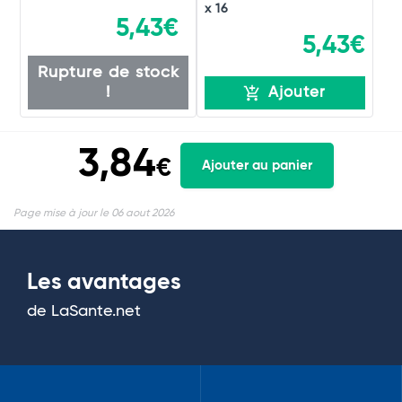
x 16
5,43€
5,43€
Rupture de stock
!
Ajouter
3,84
€
Ajouter au panier
Page mise à jour le 06 aout 2026
Les avantages
de LaSante.net