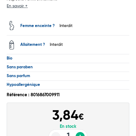
En savoir +
Total
Commander
Femme enceinte ?
Interdit
Allaitement ?
Interdit
Bio
Sans paraben
Sans parfum
Hypoallergénique
Référence : 8016867009911
3,84
€
En stock