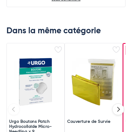
Dans la même catégorie
-
Urgo Boutons Patch
Couverture de Survie
Ur
Hydrocolloïde Micro-
Rés
Needling x 9