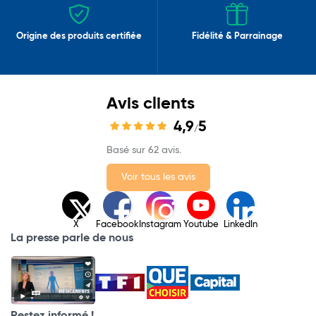
Origine des produits certifiée
Fidélité & Parrainage
Avis clients
4,9
5
/
Basé sur 62 avis.
Voir tous les avis
X
Facebook
Instagram
Youtube
LinkedIn
La presse parle de nous
Restez informé !