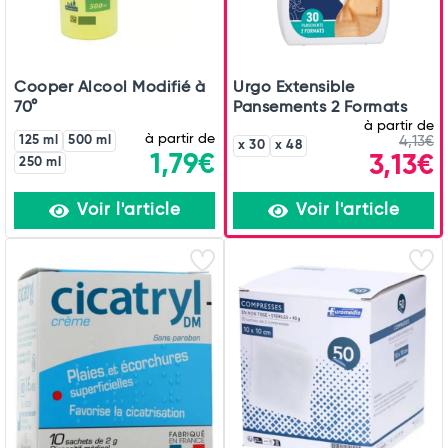
Cooper Alcool Modifié à
Urgo Extensible
70°
Pansements 2 Formats
à partir de
à partir de
125 ml
500 ml
4,13€
x 30
x 48
1,79€
3,13€
250 ml
Voir l'article
Voir l'article