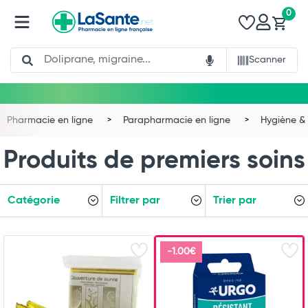
0
Search
Scanner
Pharmacie en ligne
Parapharmacie en ligne
Hygiène & 
Produits de premiers soins
Catégorie
Filtrer par
Trier par
-1.00€