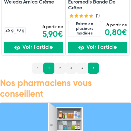
Weleda Arnica Crème
Euromedis Bande De
Crêpe
(1)
Existe en
à partir de
à partir de
plusieurs
25 g
70 g
0,80€
5,90€
modèles
Voir l'article
Voir l'article
1
2
3
4
Nos pharmaciens vous
conseillent