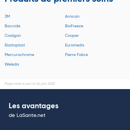
3M
Arnican
Baccide
BioFreeze
Coalgan
Cooper
Elastoplast
Euromedis
Mercurochrome
Pierre Fabre
Weleda
Page mise à jour le 24 juin 2025
Les avantages
de LaSante.net