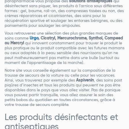
parapharmacie vous propose des
solutions antiseptiques
qui
désinfectent sans piquer, les produits à l’arnica
sous différentes
formes : gel, baume, roll-on, des compresses tissées ou non, des
crèmes réparatrices et cicatrisantes, des soins pour la
récupération sportive et soulager les entorses bénignes, ou des
pansements pour soulager les ampoules.
Vous retrouverez une sélection des plus grandes marques de
soins comme
Urgo
, Cicatryl, Mercurochrome, Synthol, Compeed
ou Mercryl
qui innovent constamment pour trouver le produit le
plus pratique ou le produit compatible avec les futures mamans
ou ceux adaptés à la peau sensible des nourrissons qu’on ne
peut malheureusement pas mettre dans une bulle (surtout au
moment de l’apprentissage de la marche).
Notre site vous conseille également sur la composition de la
trousse de secours de la voiture ou celle pour les vacances.
Ainsi, vous trouverez par exemple des
Aspivenin
, des soins post
piqûres d’insectes et tous les produits qui peuvent ne pas être
disponibles dans le pays que vous allez visiter. Pas de panique
vous pouvez partir tranquille, vous allez assurer le soin des
petits bobos du quotidien en toutes circonstances, grâce à
votre trousse de secours complète.
Les produits désinfectants et
antiseptiques