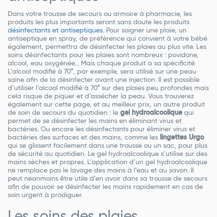
Dans votre trousse de secours ou armoire à pharmacie, les
produits les plus importants seront sans doute les produits
désinfectants et antiseptiques
. Pour soigner une plaie, un
antiseptique en spray, de préférence qui convient à votre bébé
également, permettra de désinfecter les plaies au plus vite. Les
soins désinfectants pour les plaies sont nombreux : povidone,
alcool, eau oxygénée… Mais chaque produit a sa spécificité.
L’alcool modifié à 70°, par exemple, sera utilisé sur une peau
saine afin de la désinfecter avant une injection. Il est possible
d’utiliser l’alcool modifié à 70° sur des plaies peu profondes mais
cela risque de piquer et d’assécher la peau. Vous trouverez
également sur cette page, et au meilleur prix, un autre produit
de soin de secours du quotidien : le
gel hydroalcoolique
qui
permet de se désinfecter les mains en éliminant virus et
bactéries. Ou encore les désinfectants pour éliminer virus et
bactéries des surfaces et des mains, comme les
lingettes Urgo
qui se glissent facilement dans une trousse ou un sac, pour plus
de sécurité au quotidien. Le gel hydroalcoolique s’utilise sur des
mains sèches et propres. L’application d’un gel hydroalcoolique
ne remplace pas le lavage des mains à l’eau et au savon. Il
peut néanmoins être utile d’en avoir dans sa trousse de secours
afin de pouvoir se désinfecter les mains rapidement en cas de
soin urgent à prodiguer.
Les soins des plaies