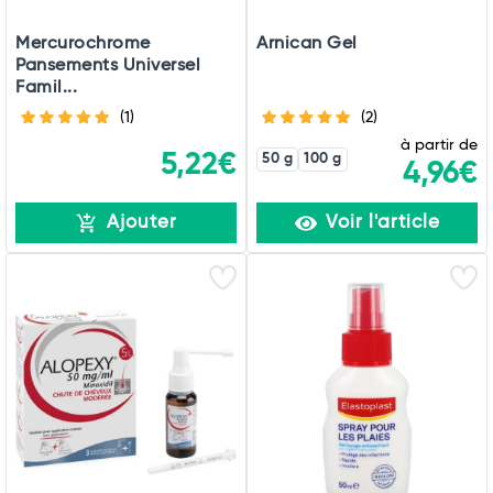
Mercurochrome
Arnican Gel
Pansements Universel
Famil...
(1)
(2)
à partir de
5,22€
50 g
100 g
4,96€
Ajouter
Voir l'article