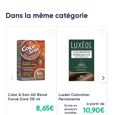
Dans la même catégorie
Color & Soin 6G Blond
Luxéol Coloration
Gen
Foncé Doré 135 ml
Permanente
Cui
à partir de
Existe en
8,65€
10,90€
plusieurs
modèles