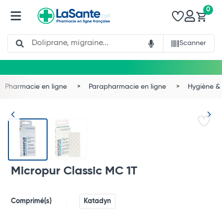
0
Search
Scanner
Pharmacie en ligne
Parapharmacie en ligne
Hygiène & 
Micropur Classic MC 1T
Comprimé(s)
Katadyn
Total