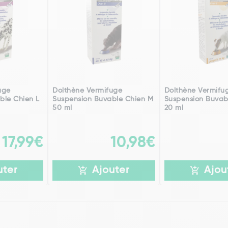
uge
Dolthène Vermifuge
Dolthène Vermifu
ble Chien L
Suspension Buvable Chien M
Suspension Buvab
50 ml
20 ml
17,99€
10,98€
uter
Ajouter
Ajou