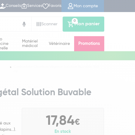
Mon compte
Conseils
Services
Favoris
0
Mon panier
Scanner
io
Matériel
cine
Vétérinaire
Promotions
médical
relle
Carbodote Charbon Végétal Solution Buvable 100
ml
tal Solution Buvable
17,84
€
né aux
pins...).
En stock