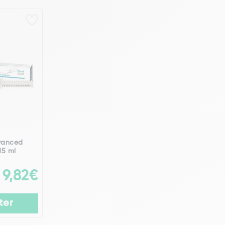
vanced
15 ml
9,82€
ter