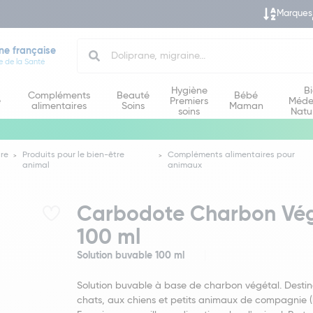
Marques
Search
ne française
e de la Santé
Hygiène
B
Compléments
Beauté
Bébé
e
Premiers
Méde
alimentaires
Soins
Maman
soins
Natu
ire
Produits pour le bien-être
Compléments alimentaires pour
animal
animaux
Carbodote Charbon Végé
100 ml
Solution buvable 100 ml
Solution buvable à base de charbon végétal. Desti
chats, aux chiens et petits animaux de compagnie (la