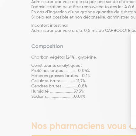
Administrer par voie orale ou par une sonde d’alimen
l’administration peut être renouvelée toutes les 4 à 
En cas d’ingestion d’une grande quantité de substan
Si cela est possible et non déconseillé, administrer a
Inconfort intestinal
Administrer par voie orale, 0,5 mL de CARBODOTE par k
Composition
Charbon végétal (24%), glycérine.
Constituants analytiques :
Protéines brutes .............. 0,04%
Matières grasses brutes .. 0,1%
Cellulose brute ................11,7%
Cendres brutes .................0,8%
Humidité ..........................59,3%
Sodium...............................0,01%
Nos pharmaciens vous co