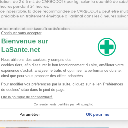
tation, de 2 à 5 mL de CARBODOTE par kg, selon la quantité de substa
6 heures pendant 24 heures.
ce indésirable, la dose recommandée de CARBODOTE peut être multipl
u préalable un traitement émétique à l’animal dans les 6 heures suivan
g, matin et soir jusqu’à satisfaction.
nseillent