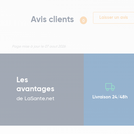
Avis clients
Laisser un avis
0
Page mise à jour le 07 aout 2026
Les
avantages
Livraison 24/48h
de LaSante.net