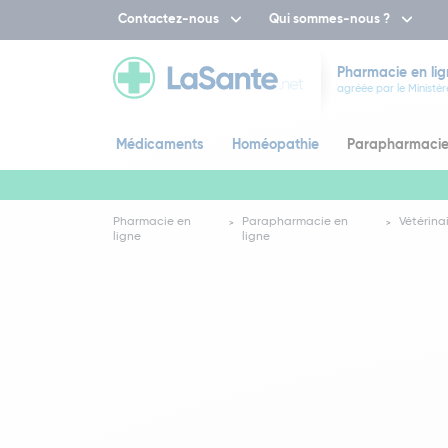
Contactez-nous
Qui sommes-nous ?
Pharmacie en lig
agréée par le Ministèr
Médicaments
Homéopathie
Parapharmaci
Pharmacie en
Parapharmacie en
Vétérina
ligne
ligne