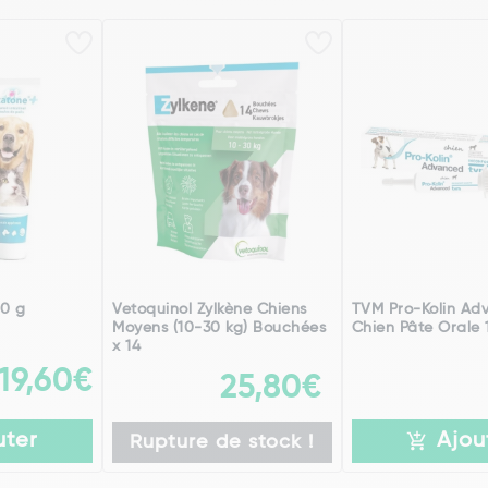
00 g
Vetoquinol Zylkène Chiens
TVM Pro-Kolin Ad
Moyens (10-30 kg) Bouchées
Chien Pâte Orale 
x 14
19,60€
25,80€
uter
Ajou
Rupture de stock !