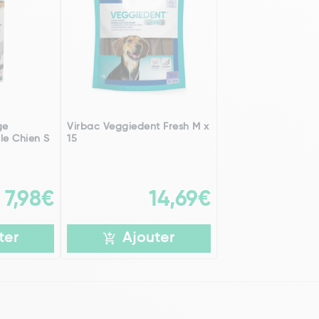
ge
Virbac Veggiedent Fresh M x
le Chien S
15
7,98€
14,69€
ter
Ajouter