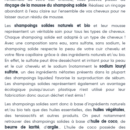
rinçage de la mousse du shampoing solide
. Réalisez un rinçage
abondant à l'eau claire sur l'ensemble de vos cheveux pour ne
laisser aucun résidu de mousse.
Les
shampoings solides naturels et bio
et leur mousse
représentent un véritable soin pour tous les types de cheveux.
Chaque shampoing solide est adapté à un type de cheveux !
Avec une composition sans eau, sans sulfate, sans sodium, le
shampoing solide respecte la peau de votre cuir chevelu et
votre fibre capillaire grâce à des ingrédients naturels et/ou bio.
En effet, le sulfate peut être desséchant et irritant pour la peau
et le cuir chevelu et le sodium (notamment le
sodium lauryl
sulfate
, un des ingrédients néfastes présents dans la plupart
des shampoings liquides) favorise la surproduction de sébum.
Les shampoings solides représentent également un avantage
écologique puisqu'aucun plastique n'est utilisé pour leur
fabrication donc aucun déchet n'est émis !
Les shampoings solides sont donc à base d'ingrédients naturels
et/ou bio tels que des huiles essentielles, des
huiles végétales
,
des tensioactifs et autres produits. On peut notamment
retrouver des shampoings solides à base d'
huile de coco
, de
beurre de karité
, d'
argile
... L'huile de coco possède des