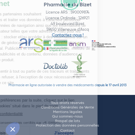
Pharmacie du Bizet
Licence ARS : 590009874
Licence Ordinale : 126921
49 boulevard Bizet
59650 Villeneuve d'Ascq
Contactez-nous !
Pharmacie en ligne autorisée à vendre des médicaments depuis le 17 avril 2013
Tous droits réservés
Conditions Générales de Vente
Mentions légales
Qui sommes-nous
Rappel de lots
Protection des données personnelles
Contact