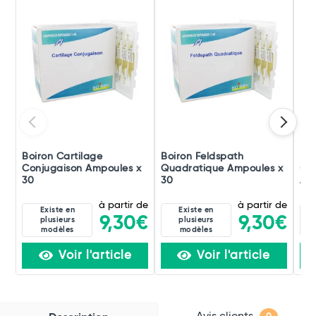
Boiron Cartilage
Boiron Feldspath
Boi
Conjugaison Ampoules x
Quadratique Ampoules x
(di
30
30
Amp
à partir de
à partir de
Existe en
Existe en
9,30€
9,30€
plusieurs
plusieurs
modèles
modèles
Voir l'article
Voir l'article