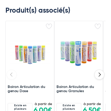
Produit(s) associé(s)
Boiron Articulation du
Boiron Articulation du
Boi
genou Dose
genou Granules
ge
à partir de
à partir de
Existe en
Existe en
6,00€
6,50€
plusieurs
plusieurs