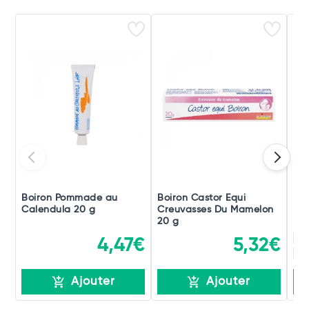
Boiron Pommade au
Boiron Castor Equi
Boi
Calendula 20 g
Creuvasses Du Mamelon
Po
20 g
15
4,47€
5,32€
15
Ajouter
Ajouter