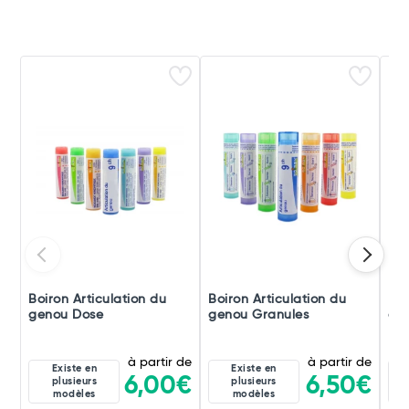
Boiron Articulation du
Boiron Articulation du
Boi
genou Dose
genou Granules
ge
à partir de
à partir de
Existe en
Existe en
6,00€
6,50€
plusieurs
plusieurs
modèles
modèles