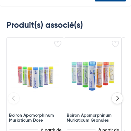
Produit(s) associé(s)
Boiron Apomorphinum
Boiron Apomorphinum
Bo
Muriaticum Dose
Muriaticum Granules
Mur
à partir de
à partir de