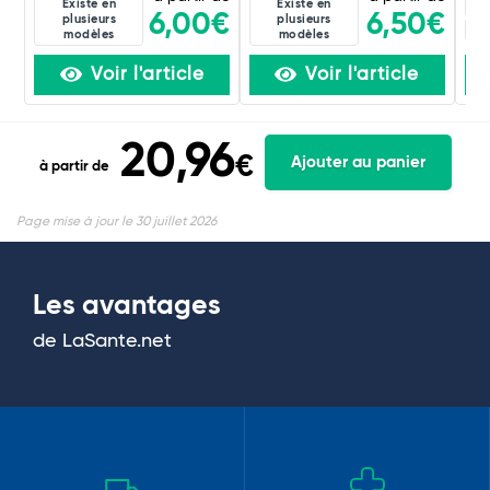
Existe en
Existe en
4C
6,00€
6,50€
plusieurs
plusieurs
60
modèles
modèles
Voir l'article
Voir l'article
20,96
€
Ajouter au panier
à partir de
Page mise à jour le 30 juillet 2026
Les avantages
de LaSante.net