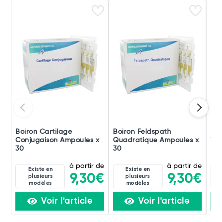
Boiron Cartilage
Boiron Feldspath
Boi
Conjugaison Ampoules x
Quadratique Ampoules x
Ver
30
30
à partir de
à partir de
Existe en
Existe en
9,30€
9,30€
plusieurs
plusieurs
modèles
modèles
Voir l'article
Voir l'article