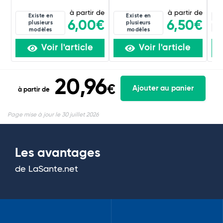
à partir de
à partir de
Existe en
Existe en
4C
6,00€
6,50€
plusieurs
plusieurs
60
modèles
modèles
Voir l'article
Voir l'article
20,96
€
Ajouter au panier
à partir de
Page mise à jour le 30 juillet 2026
Les avantages
de LaSante.net