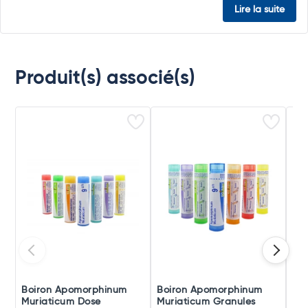
Lire la suite
Produit(s) associé(s)
Boiron Apomorphinum
Boiron Apomorphinum
Bo
Muriaticum Dose
Muriaticum Granules
Mur