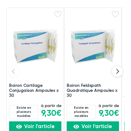
Boiron Cartilage
Boiron Feldspath
Boi
Conjugaison Ampoules x
Quadratique Ampoules x
(di
30
30
Amp
à partir de
à partir de
Existe en
Existe en
9,30€
9,30€
plusieurs
plusieurs
modèles
modèles
Voir l'article
Voir l'article