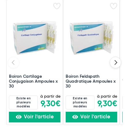
Boiron Cartilage
Boiron Feldspath
Boi
Conjugaison Ampoules x
Quadratique Ampoules x
Ver
30
30
à partir de
à partir de
Existe en
Existe en
9,30€
9,30€
plusieurs
plusieurs
modèles
modèles
Voir l'article
Voir l'article