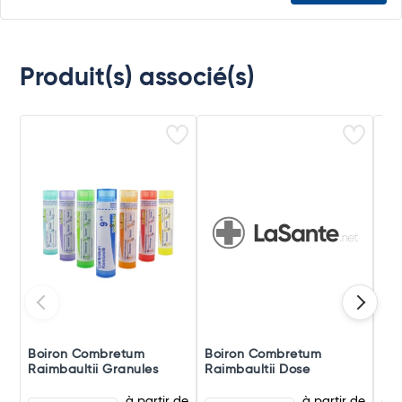
Produit(s) associé(s)
Boiron Combretum
Boiron Combretum
Bo
Raimbaultii Granules
Raimbaultii Dose
Rai
à partir de
à partir de