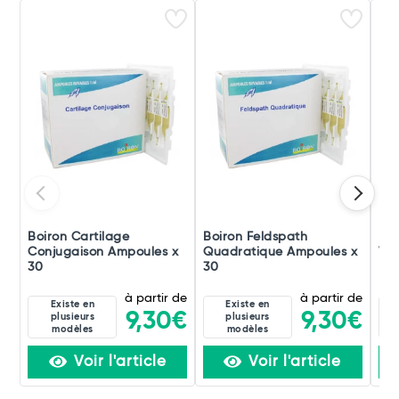
Boiron Cartilage
Boiron Feldspath
Boi
Conjugaison Ampoules x
Quadratique Ampoules x
Ver
30
30
à partir de
à partir de
Existe en
Existe en
9,30€
9,30€
plusieurs
plusieurs
modèles
modèles
Voir l'article
Voir l'article