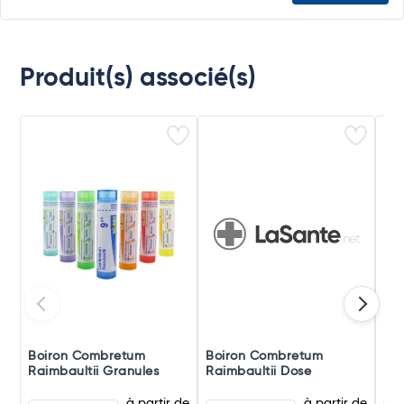
Produit(s) associé(s)
Boiron Combretum
Boiron Combretum
Bo
Raimbaultii Granules
Raimbaultii Dose
Rai
à partir de
à partir de